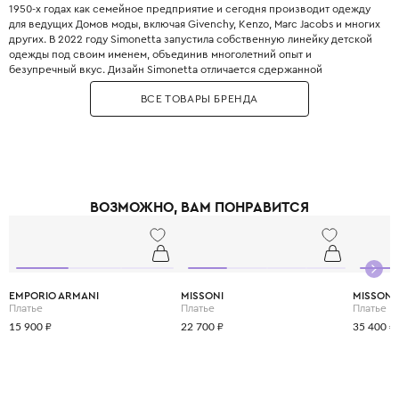
1950-х годах как семейное предприятие и сегодня производит одежду
для ведущих Домов моды, включая Givenchy, Kenzo, Marc Jacobs и многих
других. В 2022 году Simonetta запустила собственную линейку детской
одежды под своим именем, объединив многолетний опыт и
безупречный вкус. Дизайн Simonetta отличается сдержанной
элегантностью, вниманием к деталям и использованием самых дорогих
ВСЕ ТОВАРЫ БРЕНДА
тканей: тончайшая шерсть, хлопок-сатин, кружево и шёлк. Особое место
в коллекциях занимают церемониальные наряды для крещения, первого
причастия и других торжественных событий. Одежда Simonetta шьётся
в Италии и Португалии, что гарантирует высочайшее качество пошива и
кроя. Все материалы, используемые Simonetta, имеют сертификаты
безопасности и одобрены дерматологами для контакта с нежной
детской кожей. Выбирая Simonetta, вы выбираете проверенное
ВОЗМОЖНО, ВАМ ПОНРАВИТСЯ
поколениями итальянское качество и элегантность.
EMPORIO ARMANI
MISSONI
MISSONI
Платье
Платье
Платье
15 900 ₽
22 700 ₽
35 400 ₽