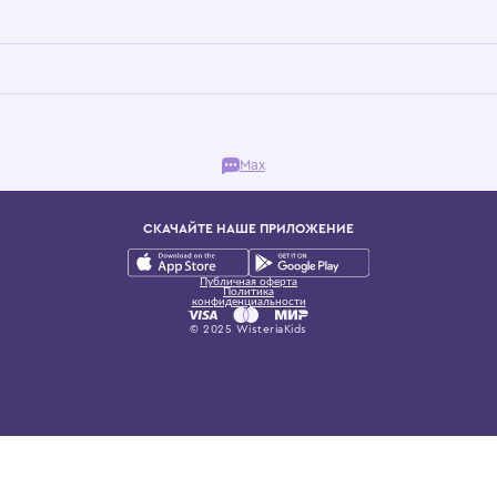
Бутик. Саввинская набережная, 13
ках, представляющий более 60 брендов сегмента люкс: Givenchy, Dolce&Gab
и навсегда становится частью прекрасного мира детс