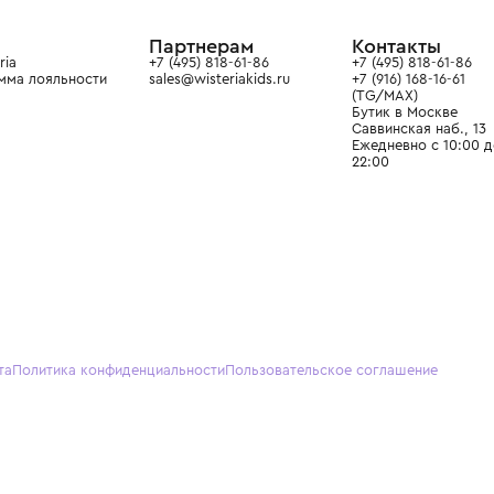
ain. Эстетика здесь воспитывает
тся частью прекрасного мира
О нас
Партнерам
Кон
О Wisteria
+7 (495) 818-61-86
+7 (49
Программа лояльности
sales@wisteriakids.ru
+7 (91
(TG/M
Бутик
Саввин
Ежедн
22:00