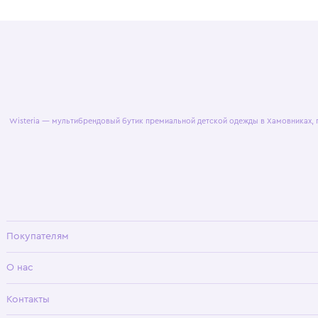
© 2025 WisteriaKids
Публична