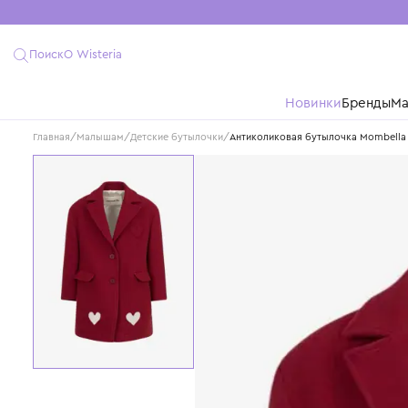
Поиск
О Wisteria
Новинки
Бре
Главная
/
Малышам
/
Детские бутылочки
/
Антиколиковая бутылочка 