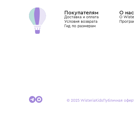
Dolce&Gabbana, Giorgio Armani, Elie Saab, Balm
вкус с первых дней жизни и навсегда станови
детства.
Покупателям
Доставка и оплата
Условия возврата
Гид по размерам