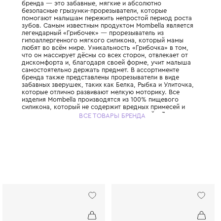
Быстрорастущий бренд, созданный в 2013 
Дэвидом Гуаном, который благодаря бол
работы с детьми решил создать идеальны
прорезыватели для малышей. Основная сп
бренда — это забавные, мягкие и абсолют
безопасные грызунки-прорезыватели, кот
помогают малышам пережить непростой п
зубов. Самым известным продуктом Mombe
легендарный «Грибочек» — прорезыватель
гипоаллергенного мягкого силикона, кот
любят во всём мире. Уникальность «Грибо
что он массирует дёсны со всех сторон, о
дискомфорта и, благодаря своей форме, 
самостоятельно держать предмет. В ассо
бренда также представлены прорезывател
забавных зверушек, таких как Белка, Рыбк
которые отлично развивают мелкую мотор
изделия Mombella производятся из 100% п
силикона, который не содержит вредных п
подходит даже для самых маленьких детей
ВСЕ ТОВАРЫ БРЕНДА
Прорезыватели Mombella имеют удобную 
которая позволяет малышу дотянуться до