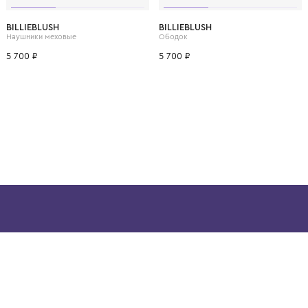
ВОЗМОЖНО, ВАМ ПОНРАВ
10 лет
12 лет
BILLIEBLUSH
BILLIEBLUSH
Наушники меховые
Ободок
5 700 ₽
5 700 ₽
ой детской одежды в
в сегмента люкс: Givenchy,