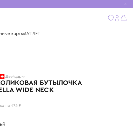
мобиль
бнее
ушки
Подарочные карты
АУТЛЕТ
MOMBELLA
Швейцария
АНТИКОЛИКОВАЯ БУТЫЛОЧКА
MOMBELLA WIDE NECK
1 900 ₽
или 4 платежа по 475 ₽