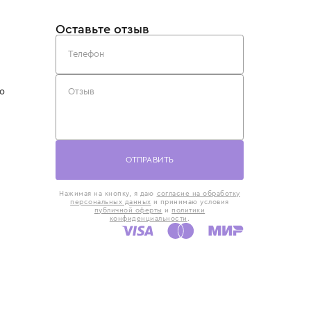
такты
Оставьте отзыв
5) 818-61-86
6) 168-16-61
AX)
 в Москве
ская наб., 13
евно с 10:00 до