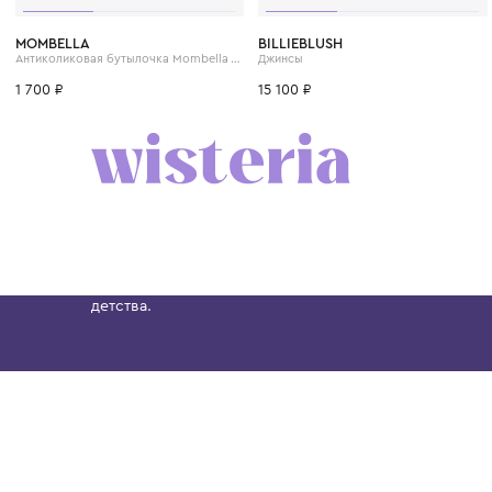
4 года
6 лет
8 лет
MOMBELLA
BILLIEBLUSH
Антиколиковая бутылочка Mombella Wide Neck
Джинсы
1 700 ₽
15 100 ₽
Бутик. Саввинская набережная, 13
Wisteria — мультибрендовый бутик премиальн
Хамовниках, представляющий более 60 брендо