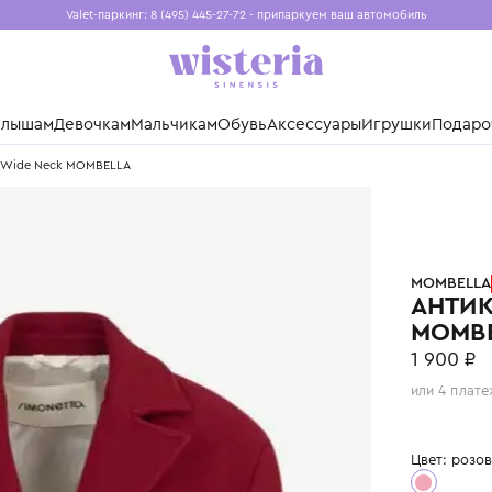
Valet-паркинг: 8 (495) 445-27-72 - припаркуем ваш авто
Бесплатная доставка при заказе от 15 000 ₽
Установите приложение, чтобы покупки были еще удо
нды
Малышам
Девочкам
Мальчикам
Обувь
Аксессуары
Игр
Mombella Wide Neck MOMBELLA