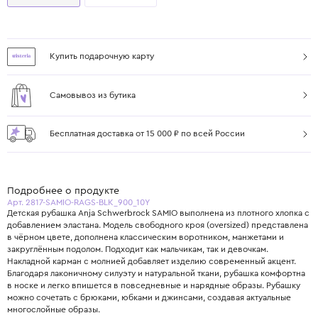
Купить подарочную карту
Самовывоз из бутика
Бесплатная доставка от 15 000 ₽ по всей России
Подробнее о продукте
Арт. 2817-SAMIO-RAGS-BLK_900_10Y
Детская рубашка Anja Schwerbrock SAMIO выполнена из плотного хлопка с
добавлением эластана. Модель свободного кроя (oversized) представлена
в чёрном цвете, дополнена классическим воротником, манжетами и
закруглённым подолом. Подходит как мальчикам, так и девочкам.
Накладной карман с молнией добавляет изделию современный акцент.
Благодаря лаконичному силуэту и натуральной ткани, рубашка комфортна
в носке и легко впишется в повседневные и нарядные образы. Рубашку
можно сочетать с брюками, юбками и джинсами, создавая актуальные
многослойные образы.