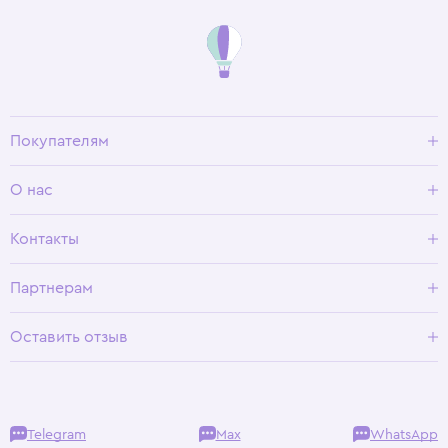
Покупателям
Доставка и оплата
О нас
Условия возврата
Гид по размерам
О Wisteria
Контакты
Программа лояльности
Партнерам
Оставить отзыв
Telegram
Max
WhatsApp