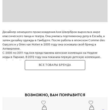
Дизайнер немецкого происхождения Аня Шверброк выросла в мире
классического танца и театра. Она училась портняжному делу в Escada, а
затем дизайну одежды в Гамбурге. После работы в японском Comme des
Garçons и у Dries van Noten в 2005 году она основала свой бренд в
Антверпене.
С 2005 по 2011 год Аня представляла женские коллекции на Неделе
моды в Париже. В 2012 году она показала первую детскую коллекцию.
Anja Schwerbrock – это не просто одежда, а педагогика, искусство и
ВСЕ ТОВАРЫ БРЕНДА
свобода. Философия бренда – свобода самовыражения ребёнка и отказ
от быстрой моды. Эстетика строится на осознанной неидеальности:
деконструкция, асимметрия, игра с объемами.
Дизайнер вдохновляется балетом, цирком и искусством, переводя
фантазию в уверенную реальность. Стиль отличается решительностью и
использованием натуральных высококачественных материалов. В
дизайне бренда чувствуется лёгкость, комфорт и непринужденная
ВОЗМОЖНО, ВАМ ПОНРАВИТСЯ
экспрессия.