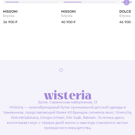
MISSONI
MISSONI
DOLCE &
Блузка
Блузка
Блузка
36 900 ₽
40 900 ₽
46 900 ₽
Бутик. Саввинская набережная, 13
Wisteria — мультибрендовый бутик премиальной детской одежды в
Хамовниках, представляющий более 60 брендов сегмента люкс: Givenchy,
Dolce&Gabbana, Giorgio Armani, Elie Saab, Balmain. Эстетика здесь
воспитывает вкус с первых дней жизни и навсегда становится частью
прекрасного мира детства.