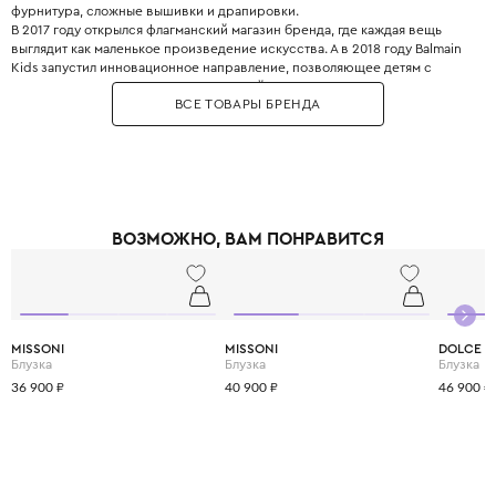
фурнитура, сложные вышивки и драпировки.
В 2017 году открылся флагманский магазин бренда, где каждая вещь
выглядит как маленькое произведение искусства. А в 2018 году Balmain
Kids запустил инновационное направление, позволяющее детям с
ранних лет прикасаться к миру высокой моды. Золотые пуговицы,
ВСЕ ТОВАРЫ БРЕНДА
фактурные ткани, линии кроя – здесь нет места скучной
повседневности.
ВОЗМОЖНО, ВАМ ПОНРАВИТСЯ
MISSONI
MISSONI
DOLCE &
Блузка
Блузка
Блузка
36 900 ₽
40 900 ₽
46 900 ₽