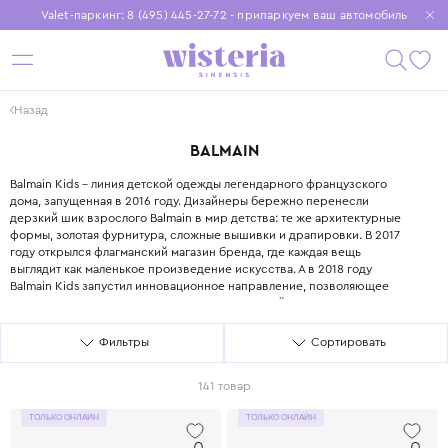
Valet-паркинг: 8 (495) 445-27-72 - припаркуем ваш автомобиль
Бесплатная доставка при заказе от 15 000 ₽
Установите приложение, чтобы покупки были еще удобнее
Назад
BALMAIN
BALMAIN
Balmain Kids – линия детской одежды легендарного французского
дома, запущенная в 2016 году. Дизайнеры бережно перенесли
дерзкий шик взрослого Balmain в мир детства: те же архитектурные
формы, золотая фурнитура, сложные вышивки и драпировки. В 2017
году открылся флагманский магазин бренда, где каждая вещь
выглядит как маленькое произведение искусства. А в 2018 году
Balmain Kids запустил инновационное направление, позволяющее
детям с ранних лет прикасаться к миру высокой моды. Золотые
пуговицы, фактурные ткани, линии кроя – здесь нет места скучной
повседневности.
Фильтры
Сортировать
141 товар
ТОЛЬКО ОНЛАЙН
ТОЛЬКО ОНЛАЙН