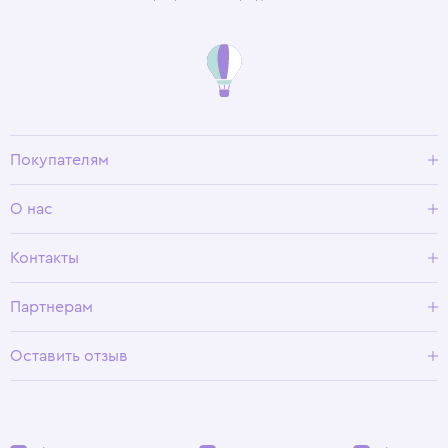
Покупателям
Доставка и оплата
О нас
Условия возврата
Гид по размерам
О Wisteria
Контакты
Программа лояльности
Партнерам
Оставить отзыв