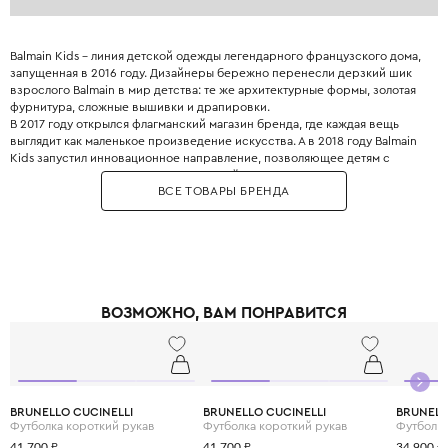
Balmain Kids – линия детской одежды легендарного французского дома,
запущенная в 2016 году. Дизайнеры бережно перенесли дерзкий шик
взрослого Balmain в мир детства: те же архитектурные формы, золотая
фурнитура, сложные вышивки и драпировки.
В 2017 году открылся флагманский магазин бренда, где каждая вещь
выглядит как маленькое произведение искусства. А в 2018 году Balmain
Kids запустил инновационное направление, позволяющее детям с
ранних лет прикасаться к миру высокой моды. Золотые пуговицы,
ВСЕ ТОВАРЫ БРЕНДА
фактурные ткани, линии кроя – здесь нет места скучной
повседневности.
ВОЗМОЖНО, ВАМ ПОНРАВИТСЯ
BRUNELLO CUCINELLI
BRUNELLO CUCINELLI
BRUNELL
Футболка короткий рукав
Футболка короткий рукав
Футболка
41 700 ₽
41 700 ₽
34 900 ₽