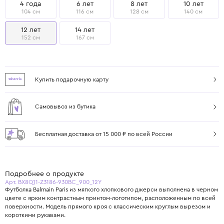
4 года
6 лет
8 лет
10 лет
104 см
116 см
128 см
140 см
12 лет
14 лет
152 см
167 см
Купить подарочную карту
Самовывоз из бутика
Бесплатная доставка от 15 000 ₽ по всей России
Подробнее о продукте
Арт. BX8Q11-Z3186-930BC_900_12Y
Футболка Balmain Paris из мягкого хлопкового джерси выполнена в черном
цвете с ярким контрастным принтом-логотипом, расположенным по всей
поверхности. Модель прямого кроя с классическим круглым вырезом и
короткими рукавами.