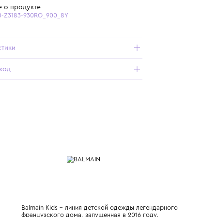
Бесплатная доставка от 15 000 ₽ по всей России
Подробнее о продукте
Арт. BX4C30-Z3183-930RO_900_8Y
Характеристики
Состав и уход