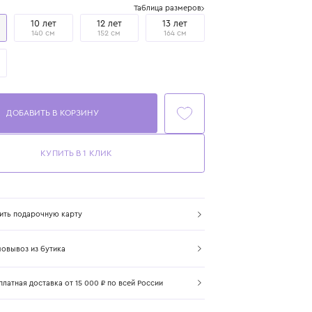
Размер
Таблица размеров
8 лет
10 лет
12 лет
13 лет
128 см
140 см
152 см
164 см
14 лет
167 см
ДОБАВИТЬ В КОРЗИНУ
КУПИТЬ В 1 КЛИК
Купить подарочную карту
Самовывоз из бутика