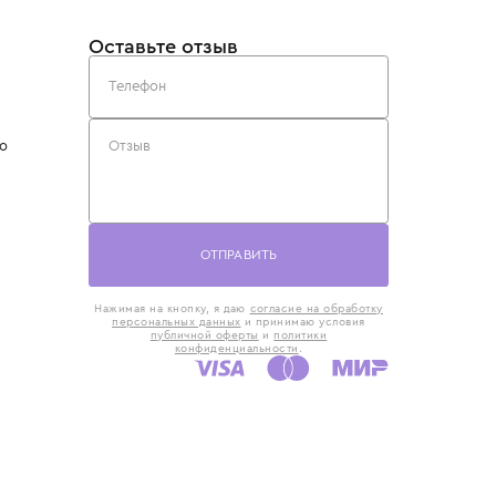
такты
Оставьте отзыв
5) 818-61-86
6) 168-16-61
AX)
 в Москве
ская наб., 13
евно с 10:00 до