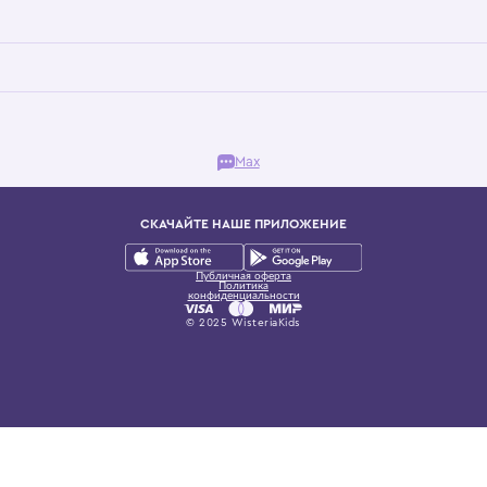
Бутик. Саввинская набережная, 13
ках, представляющий более 60 брендов сегмента люкс: Givenchy, Dolce&Gab
и навсегда становится частью прекрасного мира детс