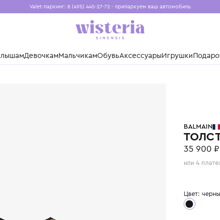
Valet-паркинг: 8 (495) 445-27-72 - припаркуем ваш авто
Бесплатная доставка при заказе от 15 000 ₽
Установите приложение, чтобы покупки были еще удо
нды
Малышам
Девочкам
Мальчикам
Обувь
Аксессуары
Игр