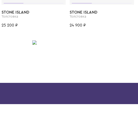
ИТСЯ
10 лет
12 лет
12+ лет
14 лет
10 лет
12 лет
8 лет
10 лет
I
STONE ISLAND
STONE ISLAN
Толстовка
Толстовка
25 200 ₽
24 900 ₽
Скачайте наше
приложение