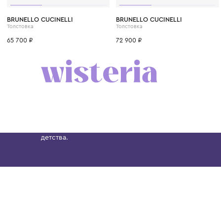
6 лет
8 лет
10 лет
12 лет
12+ лет
6 лет
8 лет
10 лет
BRUNELLO CUCINELLI
BRUNELLO CUCINELLI
Толстовка
Толстовка
65 700 ₽
72 900 ₽
Бутик. Саввинская набережная, 13
Wisteria — мультибрендовый бутик премиальн
Хамовниках, представляющий более 60 брендо