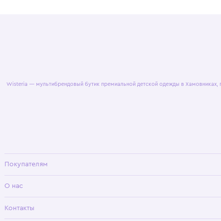
© 2025 WisteriaKids
Публична