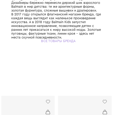
Balmain Kids – линия детской одежды леге
французского дома, запущенная в 2016 год
Дизайнеры бережно перенесли дерзкий ши
Balmain в мир детства: те же архитектурн
золотая фурнитура, сложные вышивки и д
В 2017 году открылся флагманский магазин
каждая вещь выглядит как маленькое про
искусства. А в 2018 году Balmain Kids запу
инновационное направление, позволяющее
ранних лет прикасаться к миру высокой м
пуговицы, фактурные ткани, линии кроя – 
места скучной повседневности.
ВСЕ ТОВАРЫ БРЕНДА