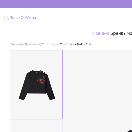
Поиск
О Wisteria
Новинки
Бре
Главная
/
Девочкам
/
Толстовки
/
Толстовка BALMAIN