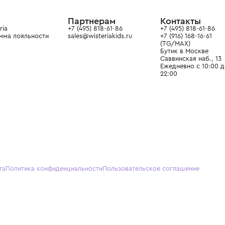
ain. Эстетика здесь воспитывает
тся частью прекрасного мира
О нас
Партнерам
Кон
О Wisteria
+7 (495) 818-61-86
+7 (49
Программа лояльности
sales@wisteriakids.ru
+7 (91
(TG/M
Бутик
Саввин
Ежедн
22:00