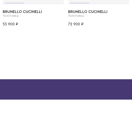
ВОЗМОЖНО, ВАМ ПОНРАВ
12 лет
12+ лет
6 лет
8 лет
10 лет
12 лет
12+ лет
6 лет
8 лет
BRUNELLO CUCINELLI
BRUNELLO CUCINELL
Толстовка
Толстовка
53 900 ₽
72 900 ₽
ой детской одежды в
в сегмента люкс: Givenchy,