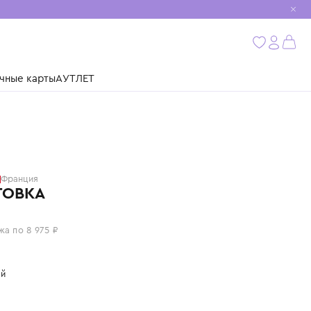
мобиль
бнее
ушки
Подарочные карты
АУТЛЕТ
BALMAIN
Франция
ТОЛСТОВКА
35 900 ₽
или 4 платежа по 8 975 ₽
Цвет: черный