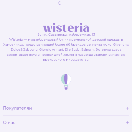
Бутик. Саввинская набережная, 13
Wisteria — мультибрендовый бутик премиальной детской одежды в
Хамовниках, представляющий более 60 брендов сегмента люкс: Givenchy,
Dolce&Gabbana, Giorgio Armani, Elie Saab, Balmain. Эстетика здесь
воспитывает вкус с первых дней жизни и навсегда становится частью
прекрасного мира детства.
Покупателям
Доставка и оплата
О нас
Условия возврата
Гид по размерам