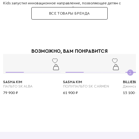
Kids запустил инновационное направление, позволяющее детям с
ранних лет прикасаться к миру высокой моды. Золотые пуговицы,
ВСЕ ТОВАРЫ БРЕНДА
фактурные ткани, линии кроя – здесь нет места скучной
повседневности.
ВОЗМОЖНО, ВАМ ПОНРАВИТСЯ
SASHA KIM
SASHA KIM
BILLIEBL
ПАЛЬТО SK ALBA
ПОЛУПАЛЬТО SK CARMEN
Джинсы
79 900 ₽
61 900 ₽
15 100 ₽