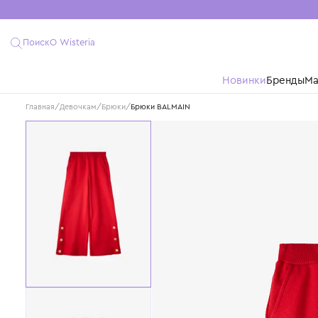
Поиск
О Wisteria
Новинки
Бре
Главная
/
Девочкам
/
Брюки
/
Брюки BALMAIN