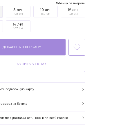
Размер
Таблица размеров
6 лет
8 лет
10 лет
12 лет
116 см
128 см
140 см
152 см
13 лет
14 лет
164 см
167 см
ДОБАВИТЬ В КОРЗИНУ
КУПИТЬ В 1 КЛИК
Купить подарочную карту
Самовывоз из бутика