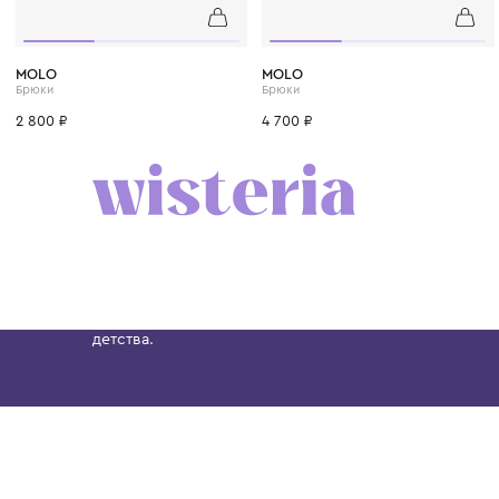
1 год
1+ год
2 года
3 года
4 года
1 год
1+ год
2 года
MOLO
MOLO
Брюки
Брюки
2 800 ₽
4 700 ₽
Бутик. Саввинская набережная, 13