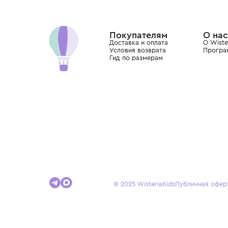
Wisteria — мультибрендовый бутик премиальн
Хамовниках, представляющий более 60 брендо
Dolce&Gabbana, Giorgio Armani, Elie Saab, Balm
вкус с первых дней жизни и навсегда станови
детства.
Покупателям
Доставка и оплата
Условия возврата
Гид по размерам