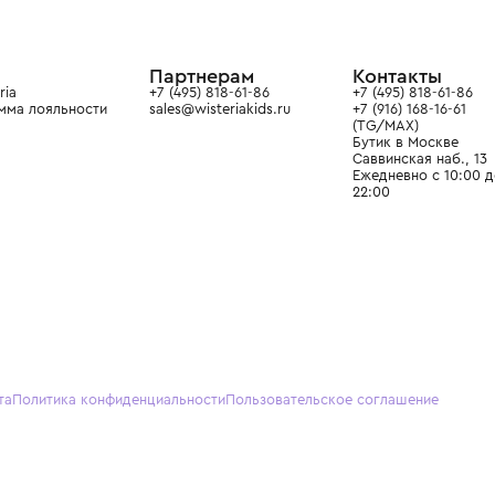
ой детской одежды в
в сегмента люкс: Givenchy,
ain. Эстетика здесь воспитывает
тся частью прекрасного мира
О нас
Партнерам
Кон
О Wisteria
+7 (495) 818-61-86
+7 (49
Программа лояльности
sales@wisteriakids.ru
+7 (91
(TG/M
Бутик
Саввин
Ежедн
22:00