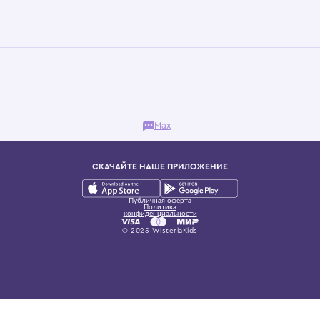
Бутик. Саввинская набережная, 13
ках, представляющий более 60 брендов сегмента люкс: Givenchy, Dolce&Gab
и навсегда становится частью прекрасного мира детс