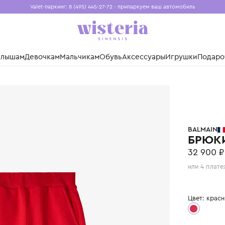
Valet-паркинг: 8 (495) 445-27-72 - припаркуем ваш авто
Бесплатная доставка при заказе от 15 000 ₽
Установите приложение, чтобы покупки были еще удо
нды
Малышам
Девочкам
Мальчикам
Обувь
Аксессуары
Игр