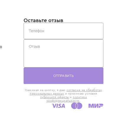
такты
Оставьте отзыв
5) 818-61-86
6) 168-16-61
AX)
 в Москве
ская наб., 13
евно с 10:00 до