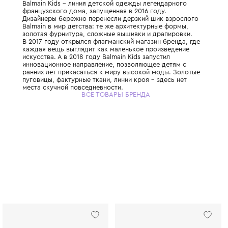
Balmain Kids – линия детской одежды леге
французского дома, запущенная в 2016 год
Дизайнеры бережно перенесли дерзкий ши
Balmain в мир детства: те же архитектурн
золотая фурнитура, сложные вышивки и д
В 2017 году открылся флагманский магазин
каждая вещь выглядит как маленькое про
искусства. А в 2018 году Balmain Kids запу
инновационное направление, позволяющее
ранних лет прикасаться к миру высокой м
пуговицы, фактурные ткани, линии кроя – 
места скучной повседневности.
ВСЕ ТОВАРЫ БРЕНДА