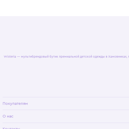
© 2025 WisteriaKids
Публична