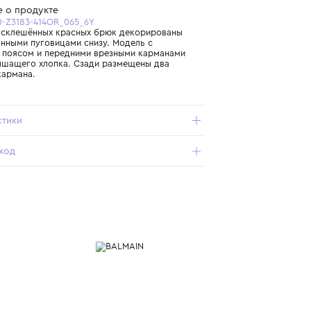
Бесплатная доставка от 15 000 ₽ по всей России
Подробнее о продукте
Арт. BX6C40-Z3183-414OR_065_6Y
Брючины расклешённых красных брюк декорированы
брендированными пуговицами снизу. Модель с
эластичным поясом и передними врезными карманами
сшита из дышащего хлопка. Сзади размещены два
накладных кармана.
Характеристики
Состав и уход