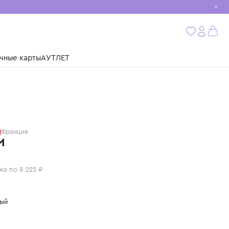
мобиль
бнее
ушки
Подарочные карты
АУТЛЕТ
BALMAIN
Франция
БРЮКИ
32 900 ₽
или 4 платежа по 8 225 ₽
Цвет: красный