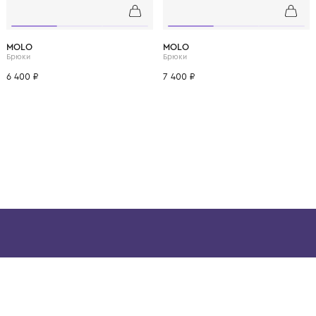
ВОЗМОЖНО, ВАМ ПОНРАВ
3 года
4 года
1 год
1+ год
2 года
3 года
4 года
1 год
1+ год
MOLO
MOLO
Брюки
Брюки
6 400 ₽
7 400 ₽