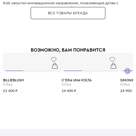
Kids запустил инновационное направление, позволяющее детям с
ранних лет прикасаться к миру высокой моды. Золотые пуговицы,
ВСЕ ТОВАРЫ БРЕНДА
фактурные ткани, линии кроя – здесь нет места скучной
повседневности.
ВОЗМОЖНО, ВАМ ПОНРАВИТСЯ
BILLIEBLUSH
C'ERA UNA VOLTA
SIMONET
Юбка
Юбка
Юбка
21 400 ₽
14 400 ₽
24 900 ₽