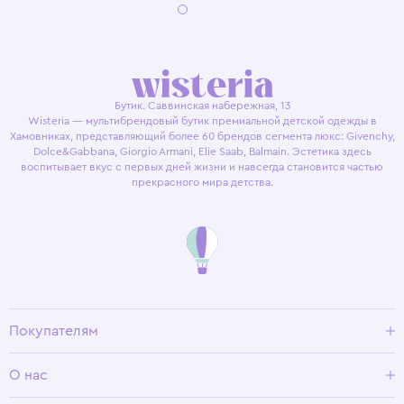
Бутик. Саввинская набережная, 13
Wisteria — мультибрендовый бутик премиальной детской одежды в
Хамовниках, представляющий более 60 брендов сегмента люкс: Givenchy,
Dolce&Gabbana, Giorgio Armani, Elie Saab, Balmain. Эстетика здесь
воспитывает вкус с первых дней жизни и навсегда становится частью
прекрасного мира детства.
Покупателям
Доставка и оплата
О нас
Условия возврата
Гид по размерам