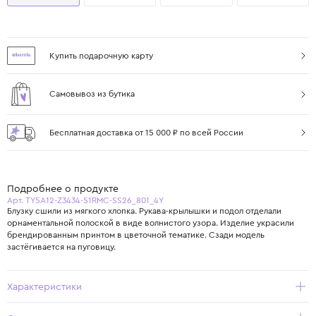
Купить подарочную карту
Самовывоз из бутика
Бесплатная доставка от 15 000 ₽ по всей России
Подробнее о продукте
Арт. TY5A12-Z3434-51RMC-SS26_801_4Y
Блузку сшили из мягкого хлопка. Рукава-крылышки и подол отделали
орнаментальной полоской в виде волнистого узора. Изделие украсили
брендированным принтом в цветочной тематике. Сзади модель
застёгивается на пуговицу.
Характеристики