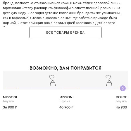
бренд, полностью отказавшись от кожи и меха. Успех взрослой линии
вдохновил Стеллу расширить философию ответственной роскоши на
детскую моду, и сегодня детские коллекции бренда так же узнаваемы,
как и взрослые. Стелла выросла в семье, где забота о природе была
нормой, и этот принцип она с первых дней заложила в ДНК своего
бренда. Бренд использует только инновационные экологичные
ВСЕ ТОВАРЫ БРЕНДА
материалы: органический хлопок, переработанный полиэстер, вискозу
из вторичного сырья и запатентованные веганские материалы. Яркие
принты, абстрактные узоры и смелые цветовые решения делают каждый
образ уникальным и запоминающимся. При этом одежда идеально
подходит для активных детей: мягкие трикотажные ткани не сковывают
движения, а бесшовные технологии исключают натирание. Stella
McCartney Kids создаётся небольшими партиями, соответствуя
ВОЗМОЖНО, ВАМ ПОНРАВИТСЯ
принципам slow fashion: каждая вещь остаётся актуальной не один
сезон. Выбирая Stella McCartney Kids, вы инвестируете в стиль, комфорт
и будущее планеты.
MISSONI
MISSONI
DOLCE &
Блузка
Блузка
Блузка
36 900 ₽
40 900 ₽
46 900 ₽