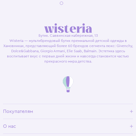
Бутик. Саввинская набережная, 13
Wisteria — мультибрендовый бутик премиальной детской одежды в
Хамовниках, представляющий более 60 брендов сегмента люкс: Givenchy,
Dolce&Gabbana, Giorgio Armani, Elie Saab, Balmain. Эстетика здесь
воспитывает вкус с первых дней жизни и навсегда становится частью
прекрасного мира детства.
Покупателям
Доставка и оплата
О нас
Условия возврата
Гид по размерам