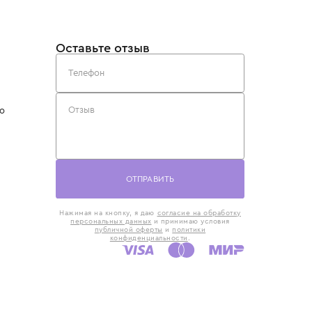
такты
Оставьте отзыв
5) 818-61-86
6) 168-16-61
AX)
 в Москве
ская наб., 13
евно с 10:00 до