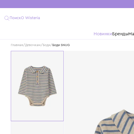
Поиск
О Wisteria
Новинки
Бре
Главная
/
Девочкам
/
Боди
/
Боди SNUG