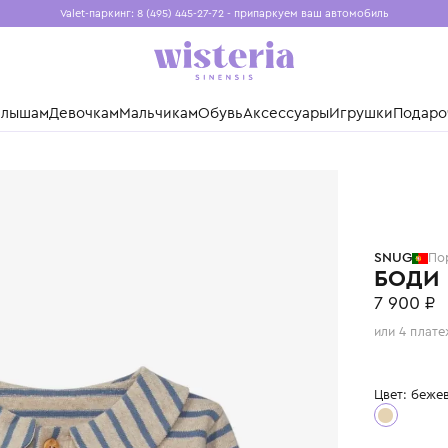
Valet-паркинг: 8 (495) 445-27-72 - припаркуем ваш авто
Бесплатная доставка при заказе от 15 000 ₽
Установите приложение, чтобы покупки были еще удо
нды
Малышам
Девочкам
Мальчикам
Обувь
Аксессуары
Игр