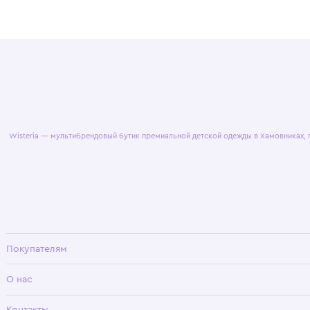
© 2025 WisteriaKids
Публична