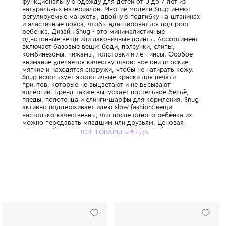
Португальский бренд, который создаёт к
функциональную одежду для детей от 0 до
натуральных материалов. Многие модели 
регулируемые манжеты, двойную подгибку
и эластичные пояса, чтобы адаптироватьс
ребенка. Дизайн Snug - это минималистичн
однотонные вещи или лаконичные принты.
включает базовые вещи: боди, ползунки, с
комбинезоны, пижамы, толстовки и леггин
внимание уделяется качеству швов: все он
мягкие и находятся снаружи, чтобы не нат
Snug использует экологичные краски для 
принтов, которые не выцветают и не вызы
аллергии. Бренд также выпускает постельн
пледы, полотенца и слинги-шарфы для кор
активно поддерживает идею slow fashion:
настолько качественны, что после одного 
можно передавать младшим или друзьям.
политика бренда доступна для многих семе
ВСЕ ТОВАРЫ БРЕНДА