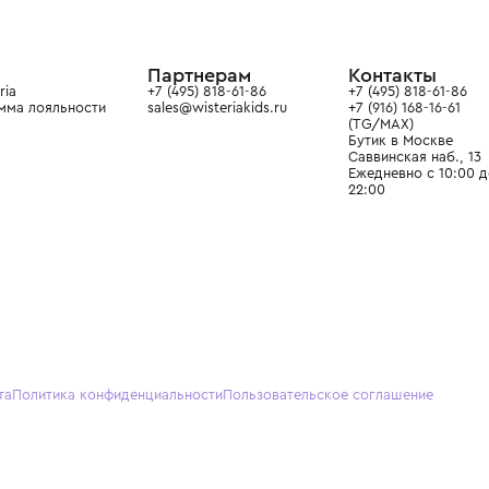
ой детской одежды в
в сегмента люкс: Givenchy,
ain. Эстетика здесь воспитывает
тся частью прекрасного мира
О нас
Партнерам
Кон
О Wisteria
+7 (495) 818-61-86
+7 (49
Программа лояльности
sales@wisteriakids.ru
+7 (91
(TG/M
Бутик
Саввин
Ежедн
22:00