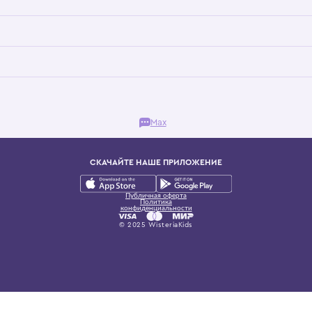
Бутик. Саввинская набережная, 13
ках, представляющий более 60 брендов сегмента люкс: Givenchy, Dolce&Gab
и навсегда становится частью прекрасного мира детс