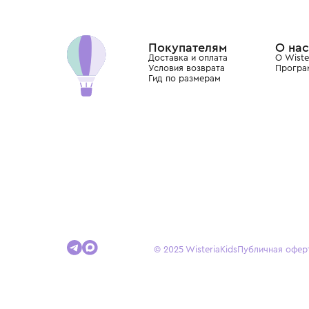
Wisteria — мультибрендовый бутик премиальн
Хамовниках, представляющий более 60 брендо
Dolce&Gabbana, Giorgio Armani, Elie Saab, Balm
вкус с первых дней жизни и навсегда станови
детства.
Покупателям
Доставка и оплата
Условия возврата
Гид по размерам