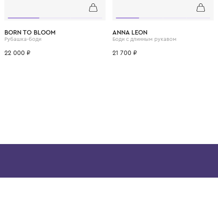
ВОЗМОЖНО, ВАМ ПОНРАВ
3 года
1 год
1+ год
2 года
3 года
6 мес.
9 мес.
BORN TO BLOOM
ANNA LEON
Рубашка-боди
Боди с длинным рукаво
22 000 ₽
21 700 ₽