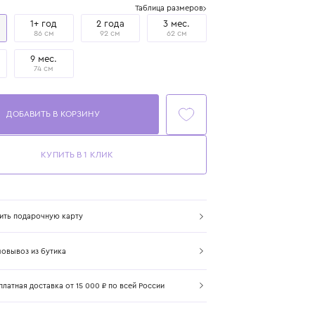
Размер
Таблица размеров
1 год
1+ год
2 года
3 мес.
80 см
86 см
92 см
62 см
6 мес.
9 мес.
70 см
74 см
ДОБАВИТЬ В КОРЗИНУ
КУПИТЬ В 1 КЛИК
Купить подарочную карту
Самовывоз из бутика