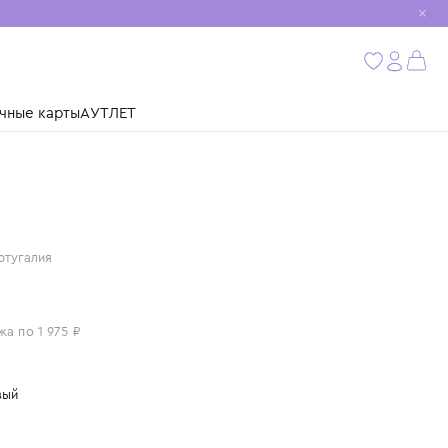
мобиль
бнее
ушки
Подарочные карты
АУТЛЕТ
SNUG
Португалия
БОДИ
7 900 ₽
или 4 платежа по 1 975 ₽
Цвет: бежевый