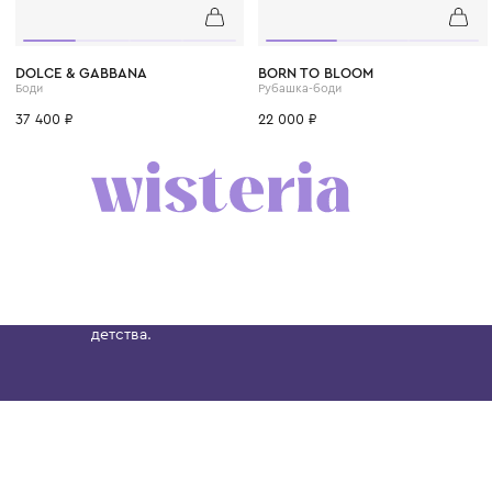
6-9 мес.
12 мес.
1 год
1+ год
1 год
1+ год
2 года
DOLCE & GABBANA
BORN TO BLOOM
Боди
Рубашка-боди
37 400 ₽
22 000 ₽
Бутик. Саввинская набережная, 13