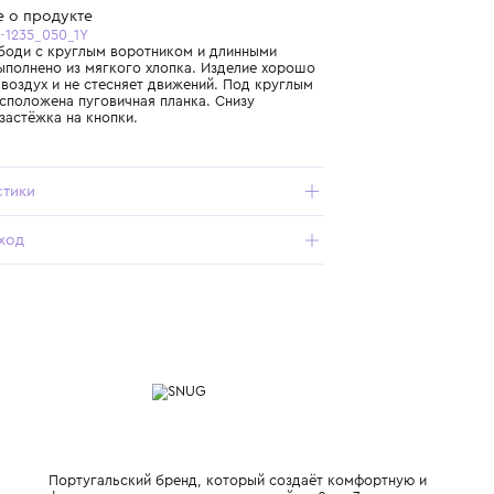
Бесплатная доставка от 15 000 ₽ по всей России
Подробнее о продукте
Арт. 5W090-1235_050_1Y
Полосатое боди с круглым воротником и длинными
рукавами выполнено из мягкого хлопка. Изделие хорошо
пропускает воздух и не стесняет движений. Под круглым
воротом расположена пуговичная планка. Снизу
размещена застёжка на кнопки.
Характеристики
Состав и уход