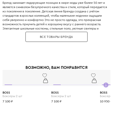
Бренд занимает лидирующие позиции в мире моды уже более 50 лет и
является символом безупречного качества и стиля, который передается
из поколения в поколение. Детская линия бренда создана с учётом
стандартов взрослых коллекций, чтобы маленькие модники ощущали
себя уверенно и комфортно Это не просто одежда, это прекрасная
возможность приучить детей к хорошему вкусу с раннего возраста.
Элегантные школьные костюмы, стильные поло, уютные свитеры и
практичные пуховики. Каждая деталь одежды Boss продумана до
ВСЕ ТОВАРЫ БРЕНДА
мелочей, чтобы обеспечить не только стильный внешний вид, но и
максимальный комфорт.
ВОЗМОЖНО, ВАМ ПОНРАВИТСЯ
BOSS
BOSS
BOSS
Боксеры 2 шт
Боксеры 2 шт
Боксеры
7 100 ₽
7 100 ₽
10 950 ₽