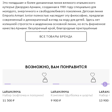
Это «младшая» и более динамичная линия великого итальянского
кутюрье Джорджо Армани, созданная в 1981 году специально для
молодого, энергичного и свободолюбивого поколения. Детская линия
Emporio Armani Junior полностью наследует эту философию, предлагая
современный и демократичный взгляд на моду для детей. Здесь нет
излишней строгости и академизма основной линии, но есть фирменное
качество Армани: безупречный крой, благородные приглушённые
оттенки, минималистичный дизайн и использование только лучших
ВСЕ ТОВАРЫ БРЕНДА
натуральных тканей. Это идеальная база для стильного детского
гардероба — от повседневных джинсов и футболок до элегантных
жакетов и пальто, которые легко миксуются между собой, прививая
ребёнку хороший вкус без лишнего пафоса.
ВОЗМОЖНО, ВАМ ПОНРАВИТСЯ
LARANJINHA
LARANJINHA
LARANJI
Набор (кофточка и ползунки)
Комплект (футболка и шорты)
Набор (к
11 500 ₽
9 900 ₽
13 900 ₽