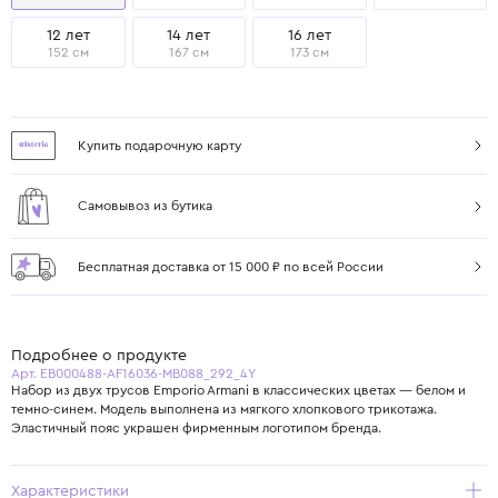
12 лет
14 лет
16 лет
152 см
167 см
173 см
Купить подарочную карту
Самовывоз из бутика
Бесплатная доставка от 15 000 ₽ по всей России
Подробнее о продукте
Арт. EB000488-AF16036-MB088_292_4Y
Набор из двух трусов Emporio Armani в классических цветах — белом и
темно-синем. Модель выполнена из мягкого хлопкового трикотажа.
Эластичный пояс украшен фирменным логотипом бренда.
Характеристики