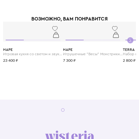
ВОЗМОЖНО, ВАМ ПОНРАВИТСЯ
HAPE
HAPE
TERRA
Игровая кухня со светом и звуком "Готовим вместе"
Игрушечные "Весы" Монстрики с брошюрой примеров на сложение и состав числа
23 400 ₽
7 300 ₽
2 800 ₽