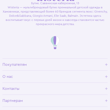
Бутик. Саввинская набережная, 13
Wisteria — мультибрендовый бутик премиальной детской одежды в
Хамовниках, представляющий более 60 брендов сегмента люкс: Givenchy,
Dolce&Gabbana, Giorgio Armani, Elie Saab, Balmain. Эстетика здесь
воспитывает вкус с первых дней жизни и навсегда становится частью
прекрасного мира детства.
Покупателям
Доставка и оплата
О нас
Условия возврата
Гид по размерам
О Wisteria
Контакты
Программа лояльности
Партнерам