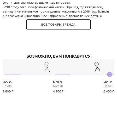
фурнитура, сложные вышивки и драпировки.
В 2017 году открылся флагманский магазин бренда, где каждая вещь
выглядит как маленькое произведение искусства. А в 2018 году Balmain
Kids запустил инновационное направление, позволяющее детям с
ранних лет прикасаться к миру высокой моды. Золотые пуговицы,
ВСЕ ТОВАРЫ БРЕНДА
фактурные ткани, линии кроя – здесь нет места скучной
повседневности.
ВОЗМОЖНО, ВАМ ПОНРАВИТСЯ
MOLO
MOLO
MOLO
Брюки
Брюки
Брюки
2 800 ₽
4 700 ₽
6 400 ₽