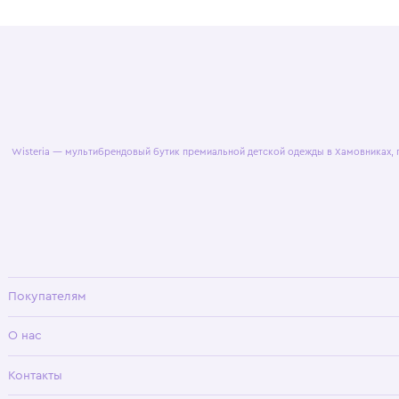
© 2025 WisteriaKids
Публична