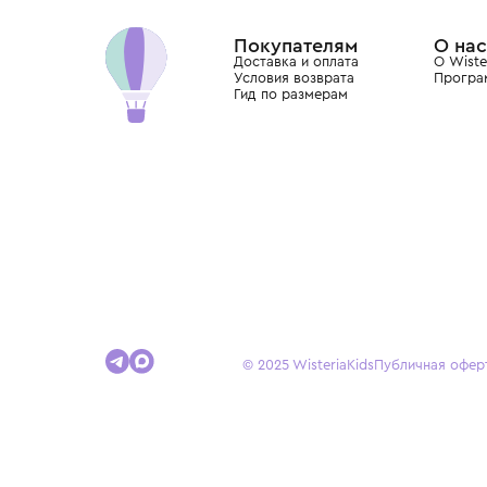
Dolce&Gabbana, Giorgio Armani, Elie Saab, Balm
вкус с первых дней жизни и навсегда станови
детства.
Покупателям
Доставка и оплата
Условия возврата
Гид по размерам