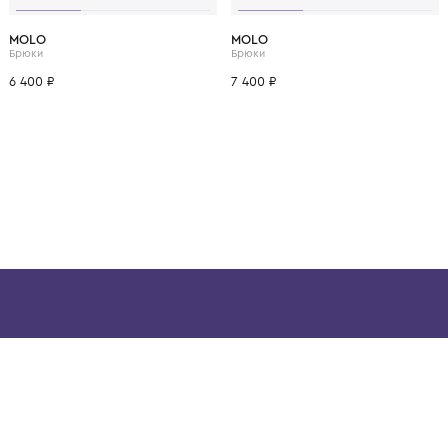
ВОЗМОЖНО, ВАМ ПОНРАВ
3 года
4 года
1 год
1+ год
2 года
3 года
4 года
1 год
1+ год
MOLO
MOLO
Брюки
Брюки
6 400 ₽
7 400 ₽
ой детской одежды в
в сегмента люкс: Givenchy,