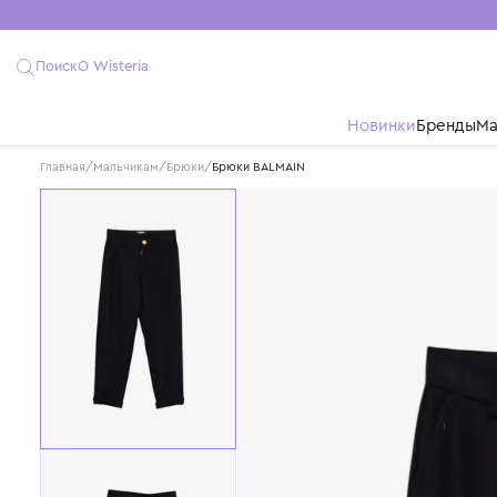
Поиск
О Wisteria
Новинки
Бре
Главная
/
Мальчикам
/
Брюки
/
Брюки BALMAIN