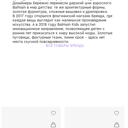
Balmain Kids – линия детской одежды леге
французского дома, запущенная в 2016 год
Дизайнеры бережно перенесли дерзкий ши
Balmain в мир детства: те же архитектурн
золотая фурнитура, сложные вышивки и д
В 2017 году открылся флагманский магазин
каждая вещь выглядит как маленькое про
искусства. А в 2018 году Balmain Kids запу
инновационное направление, позволяющее
ранних лет прикасаться к миру высокой м
пуговицы, фактурные ткани, линии кроя – 
места скучной повседневности.
ВСЕ ТОВАРЫ БРЕНДА