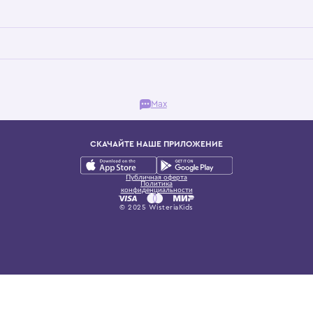
Бутик. Саввинская набережная, 13
ках, представляющий более 60 брендов сегмента люкс: Givenchy, Dolce&Gab
и навсегда становится частью прекрасного мира детс