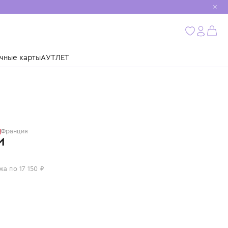
мобиль
бнее
ушки
Подарочные карты
АУТЛЕТ
BALMAIN
Франция
БРЮКИ
68 600 ₽
или 4 платежа по 17 150 ₽
Цвет: синий