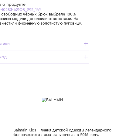
Бесплатная доставка от 15 000 ₽ по всей России
Подробнее о продукте
Арт. BX6P80-I0283-621OR_292_14Y
Для пошива свободных чёрных брюк выбрали 100%
шерсть. Брючины модели дополнили отворотами. На
ширинке разместили фирменную золотистую пуговицу.
Характеристики
Состав и уход