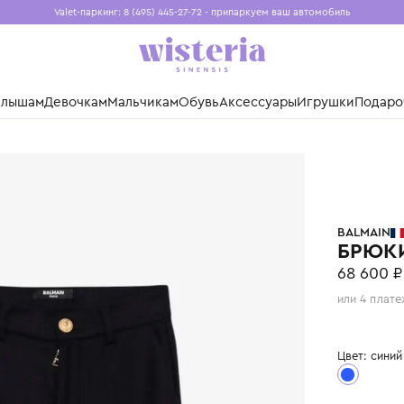
Valet-паркинг: 8 (495) 445-27-72 - припаркуем ваш авто
Бесплатная доставка при заказе от 15 000 ₽
Установите приложение, чтобы покупки были еще удо
нды
Малышам
Девочкам
Мальчикам
Обувь
Аксессуары
Игр