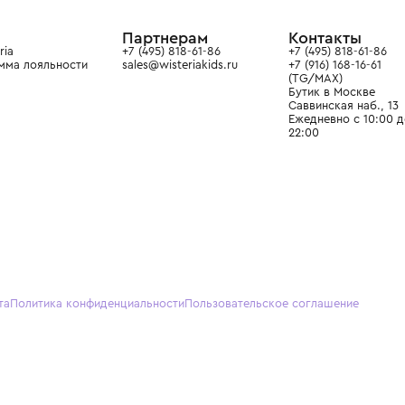
ain. Эстетика здесь воспитывает
тся частью прекрасного мира
О нас
Партнерам
Кон
О Wisteria
+7 (495) 818-61-86
+7 (49
Программа лояльности
sales@wisteriakids.ru
+7 (91
(TG/M
Бутик
Саввин
Ежедн
22:00