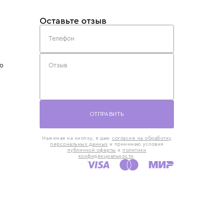
такты
Оставьте отзыв
5) 818-61-86
6) 168-16-61
AX)
 в Москве
ская наб., 13
евно с 10:00 до