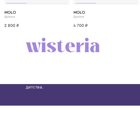
1 год
1+ год
2 года
3 года
4 года
1 год
1+ год
2 года
MOLO
MOLO
Брюки
Брюки
2 800 ₽
4 700 ₽
Бутик. Саввинская набережная, 13
Wisteria — мультибрендовый бутик премиальн
Хамовниках, представляющий более 60 брендо