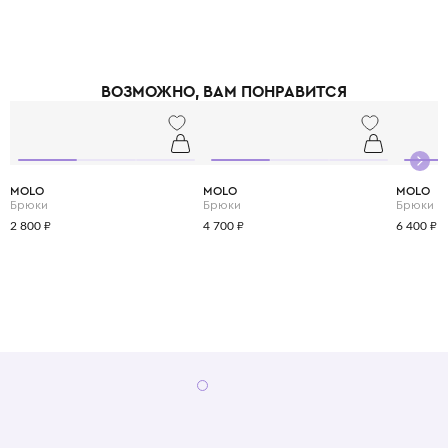
причастия и других торжественных событий. Одежда Simonetta шьётся
в Италии и Португалии, что гарантирует высочайшее качество пошива и
кроя. Все материалы, используемые Simonetta, имеют сертификаты
безопасности и одобрены дерматологами для контакта с нежной
детской кожей. Выбирая Simonetta, вы выбираете проверенное
ВОЗМОЖНО, ВАМ ПОНРАВИТСЯ
поколениями итальянское качество и элегантность.
MOLO
MOLO
MOLO
Брюки
Брюки
Брюки
2 800 ₽
4 700 ₽
6 400 ₽