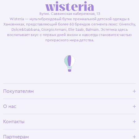
Бутик. Саввинская набережная, 13
Wisteria — мультибрендовый бутик премиальной детской одежды в
Хамовниках, представляющий более 60 брендов сегмента люкс: Givenchy,
Dolce&Gabbana, Giorgio Armani, Elie Saab, Balmain. Эстетика здесь
воспитывает вкус с первых дней жизни и навсегда становится частью
прекрасного мира детства.
Покупателям
Доставка и оплата
О нас
Условия возврата
Гид по размерам
О Wisteria
Контакты
Программа лояльности
Партнерам