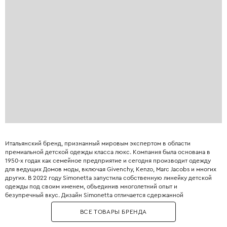
Итальянский бренд, признанный мировым экспертом в области
премиальной детской одежды класса люкс. Компания была основана в
1950-х годах как семейное предприятие и сегодня производит одежду
для ведущих Домов моды, включая Givenchy, Kenzo, Marc Jacobs и многих
других. В 2022 году Simonetta запустила собственную линейку детской
одежды под своим именем, объединив многолетний опыт и
безупречный вкус. Дизайн Simonetta отличается сдержанной
элегантностью, вниманием к деталям и использованием самых дорогих
ВСЕ ТОВАРЫ БРЕНДА
тканей: тончайшая шерсть, хлопок-сатин, кружево и шёлк. Особое место
в коллекциях занимают церемониальные наряды для крещения, первого