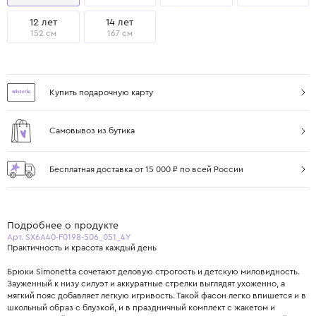
12 лет
14 лет
152 см
167 см
Купить подарочную карту
Самовывоз из бутика
Бесплатная доставка от 15 000 ₽ по всей России
Подробнее о продукте
Арт. SX6A40-F0198-506_051_4Y
Практичность и красота каждый день
Брюки Simonetta сочетают деловую строгость и детскую миловидность.
Зауженный к низу силуэт и аккуратные стрелки выглядят ухоженно, а
мягкий пояс добавляет легкую игривость. Такой фасон легко впишется и в
школьный образ с блузкой, и в праздничный комплект с жакетом и