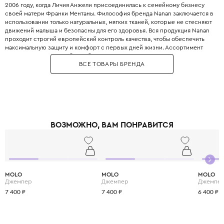
2006 году, когда Личия Анжели присоединилась к семейному бизнесу
своей матери Франки Ментаны. Философия бренда Nanan заключается в
использовании только натуральных, мягких тканей, которые не стесняют
движений малыша и безопасны для его здоровья. Вся продукция Nanan
проходит строгий европейский контроль качества, чтобы обеспечить
максимальную защиту и комфорт с первых дней жизни. Ассортимент
одежды включает в себя как базовые вещи, так и нарядные платья,
ВСЕ ТОВАРЫ БРЕНДА
рубашки и стильные аксессуары для детей от 0 до 12 лет. Дизайн Nanan -
это всегда мягкие цветовые гаммы, трогательные аппликации в виде
плюшевых мишек и вышитые лозунги, которые превращают каждую
вещь в маленькое произведение искусства. Выбирая Nanan, вы дарите
своему ребёнку комфортное начало жизни в атмосфере итальянской
роскоши, заботы и безупречного вкуса с первых дней.
ВОЗМОЖНО, ВАМ ПОНРАВИТСЯ
MOLO
MOLO
MOLO
Джемпер
Джемпер
Джемпе
7 400 ₽
7 400 ₽
6 400 ₽