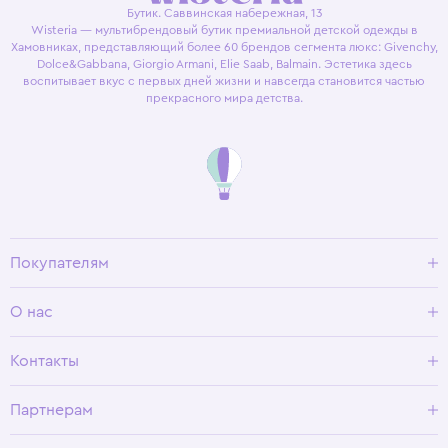
Бутик. Саввинская набережная, 13
Wisteria — мультибрендовый бутик премиальной детской одежды в
Хамовниках, представляющий более 60 брендов сегмента люкс: Givenchy,
Dolce&Gabbana, Giorgio Armani, Elie Saab, Balmain. Эстетика здесь
воспитывает вкус с первых дней жизни и навсегда становится частью
прекрасного мира детства.
Покупателям
Доставка и оплата
О нас
Условия возврата
Гид по размерам
О Wisteria
Контакты
Программа лояльности
Партнерам