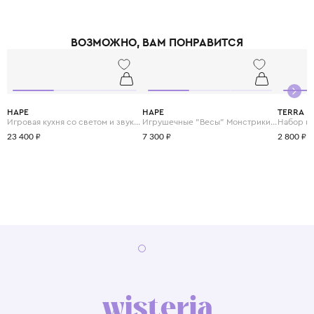
ВОЗМОЖНО, ВАМ ПОНРАВИТСЯ
HAPE
HAPE
TERRA
Игровая кухня со светом и звуком "Готовим вместе"
Игрушечные "Весы" Монстрики с брошюрой примеров на сложение и состав числа
23 400 ₽
7 300 ₽
2 800 ₽