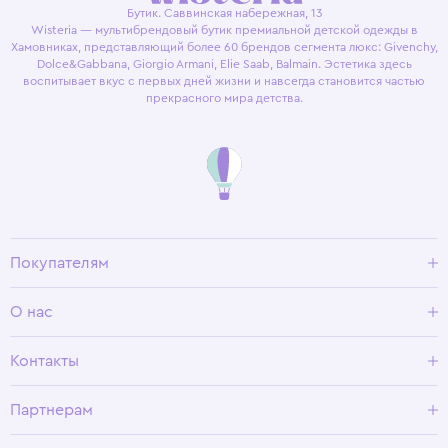
Бутик. Саввинская набережная, 13
Wisteria — мультибрендовый бутик премиальной детской одежды в
Хамовниках, представляющий более 60 брендов сегмента люкс: Givenchy,
Dolce&Gabbana, Giorgio Armani, Elie Saab, Balmain. Эстетика здесь
воспитывает вкус с первых дней жизни и навсегда становится частью
прекрасного мира детства.
Покупателям
Доставка и оплата
О нас
Условия возврата
Гид по размерам
О Wisteria
Контакты
Программа лояльности
Партнерам