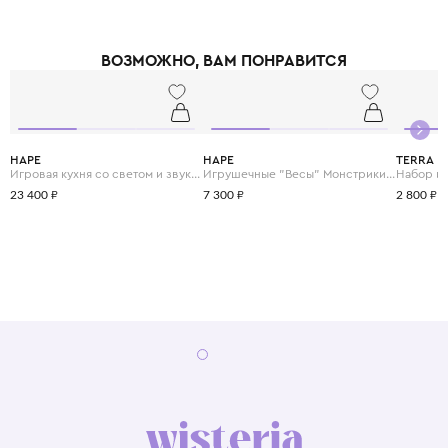
ВОЗМОЖНО, ВАМ ПОНРАВИТСЯ
HAPE
HAPE
TERRA
Игровая кухня со светом и звуком "Готовим вместе"
Игрушечные "Весы" Монстрики с брошюрой примеров на сложение и состав числа
23 400 ₽
7 300 ₽
2 800 ₽