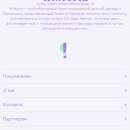
Бутик. Саввинская набережная, 13
Wisteria — мультибрендовый бутик премиальной детской одежды в
Хамовниках, представляющий более 60 брендов сегмента люкс: Givenchy,
Dolce&Gabbana, Giorgio Armani, Elie Saab, Balmain. Эстетика здесь
воспитывает вкус с первых дней жизни и навсегда становится частью
прекрасного мира детства.
Покупателям
Доставка и оплата
О нас
Условия возврата
Гид по размерам
О Wisteria
Контакты
Программа лояльности
Партнерам