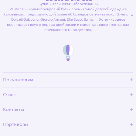
Бутик. Саввинская набережная, 13
Wisteria — мультибрендовый бутик премиальной детской одежды в
Хамовниках, представляющий более 60 брендов сегмента люкс: Givenchy,
Dolce&Gabbana, Giorgio Armani, Elie Saab, Balmain. Эстетика здесь
воспитывает вкус с первых дней жизни и навсегда становится частью
прекрасного мира детства.
Покупателям
Доставка и оплата
О нас
Условия возврата
Гид по размерам
О Wisteria
Контакты
Программа лояльности
Партнерам