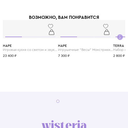
ВОЗМОЖНО, ВАМ ПОНРАВИТСЯ
HAPE
HAPE
TERRA
Игровая кухня со светом и звуком "Готовим вместе"
Игрушечные "Весы" Монстрики с брошюрой примеров на сложение и состав числа
23 400 ₽
7 300 ₽
2 800 ₽