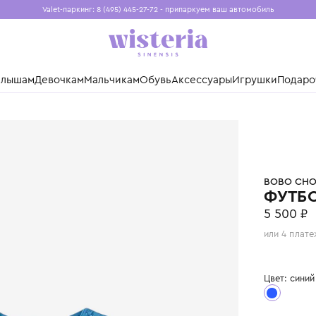
Valet-паркинг: 8 (495) 445-27-72 - припаркуем ваш авто
Бесплатная доставка при заказе от 15 000 ₽
Установите приложение, чтобы покупки были еще удо
нды
Малышам
Девочкам
Мальчикам
Обувь
Аксессуары
Игр
SES