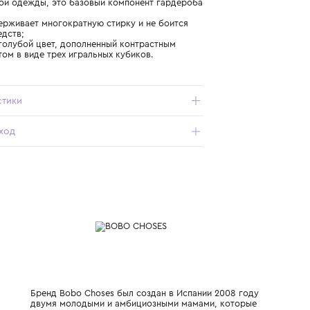
- подходит для мальчиков ростом от 70 до 92 см;
- свободная горловина без застежек дает возможность
быстро переодевать ребенка в комнате и во время
прогулки;
- гипоаллергенная мягкая ткань — легкая и приятная на
ощупь;
- длинные рукава для защиты от холода — такая одежда
подойдет для прогулок в утренние и вечерние часы;
- футболка легко сочетается со всеми другими видами
повседневной одежды, это базовый компонент гардероба
малыша;
- ткань выдерживает многократную стирку и не боится
моющих средств;
- приятный голубой цвет, дополненный контрастным
ярким принтом в виде трех игральных кубиков.
Характеристики
Состав и уход