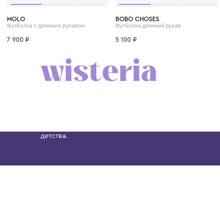
2 года
3 года
4 года
5 лет
6 лет
1 год
7 лет
1+ год
10 лет
2 года
MOLO
BOBO CHOSES
Футболка с длинным рукавом
Футболка длинный рукав
7 900 ₽
5 100 ₽
Бутик. Саввинская набережная, 13