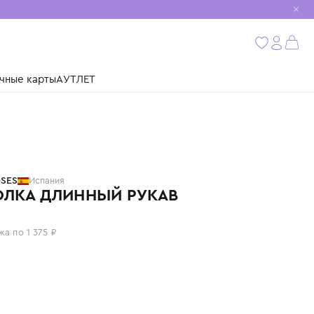
мобиль
бнее
ушки
Подарочные карты
АУТЛЕТ
BOBO CHOSES
Испания
ФУТБОЛКА ДЛИННЫЙ РУКАВ
5 500 ₽
или 4 платежа по 1 375 ₽
Цвет: синий