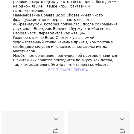
Бренд Bobo Choses был создан в Испании 
двумя молодыми и амбициозными мамами,
решили создать одежду, которая говорила
на одном языке - языке игры, фантазии и
самовыражения..
Наименование бренда Bobo Choses имеет 
французские корни: первая часть является
аббревиатурой, которая получилась посл
двух слов: Bourgeois Boheme «буржуа» и 
Вторая часть переводится как «вещи».
Главное отличие Bobo Choses - узнаваемы
художественный стиль: наивные принты, 
свободные силуэты и использование экол
материалов.
Необычное сочетание приглушенной цвето
и винтажных принтов приходится по вкусу 
так и их родителям. Это удачный тандем к