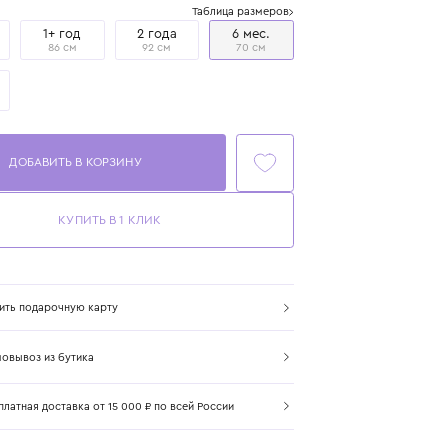
Размер
Таблица размеров
1 год
1+ год
2 года
6 мес.
80 см
86 см
92 см
70 см
9 мес.
74 см
ДОБАВИТЬ В КОРЗИНУ
КУПИТЬ В 1 КЛИК
Купить подарочную карту
Самовывоз из бутика