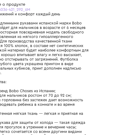
Бесплатная доставка от 15 000 ₽ по всей России
Подробнее о продукте
Арт. B225AB036-421_292_6M
Свобода движений и комфорт каждый день
Футболка с длинными рукавами испанской марки Bobo
Choses подойдет для мальчиков в возрасте от 6 месяцев
до 2 лет. Просторная повседневная модель свободного
кроя, изготовленная из мягкого гипоаллергенного
трикотажа. Для производства качественной ткани
используется 100% хлопок, в составе нет синтетических
волокон. Такой материал будет наиболее комфортным для
малыша: он хорошо впитывает влагу и легко высыхает,
его несложно отстирывать от загрязнений. Футболка
лазурно-голубого цвета украшена принтом в виде
цветных игральных кубиков, принт дополнен надписью
Roll the Dice.
Преимущества:
- детский бренд Bobo Choses из Испании;