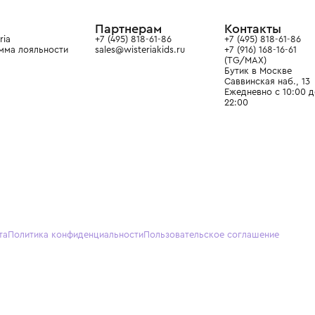
ой детской одежды в
в сегмента люкс: Givenchy,
ain. Эстетика здесь воспитывает
тся частью прекрасного мира
О нас
Партнерам
Кон
О Wisteria
+7 (495) 818-61-86
+7 (49
Программа лояльности
sales@wisteriakids.ru
+7 (91
(TG/M
Бутик
Саввин
Ежедн