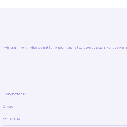
© 2025 WisteriaKids
Публична