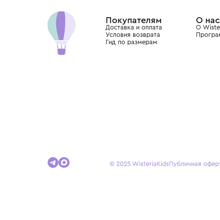
Wisteria — мультибрендовый бутик премиальн
Хамовниках, представляющий более 60 брендо
Dolce&Gabbana, Giorgio Armani, Elie Saab, Balm
вкус с первых дней жизни и навсегда станови
детства.
Покупателям
Доставка и оплата
Условия возврата
Гид по размерам