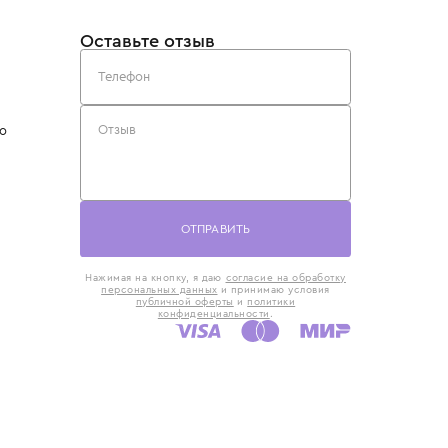
такты
Оставьте отзыв
5) 818-61-86
6) 168-16-61
AX)
 в Москве
ская наб., 13
евно с 10:00 до