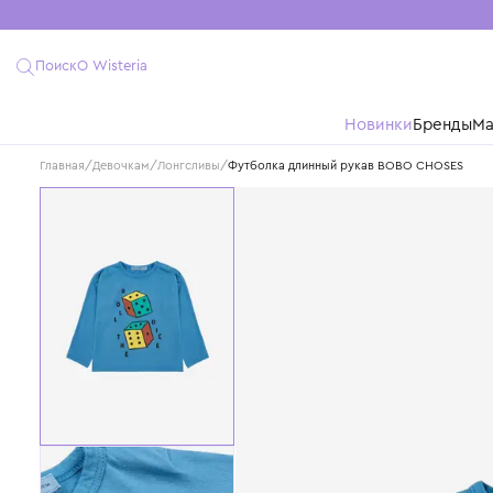
Поиск
О Wisteria
Новинки
Бре
Главная
/
Девочкам
/
Лонгсливы
/
Футболка длинный рукав BOBO CHO