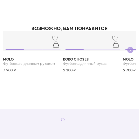
экологичных материалов.
Необычное сочетание приглушенной цветовой палитры и винтажных
принтов приходится по вкусу как детям, так и их родителям. Это удачный
тандем комфорта, современных технологий и экологичности.
ВОЗМОЖНО, ВАМ ПОНРАВИТСЯ
MOLO
BOBO CHOSES
MOLO
Футболка с длинным рукавом
Футболка длинный рукав
Футболка
7 900 ₽
5 100 ₽
5 700 ₽