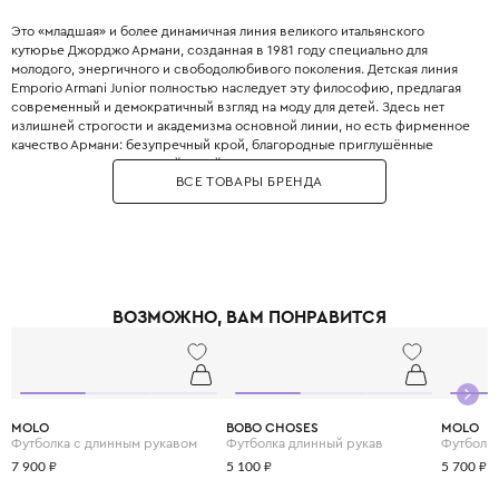
Это «младшая» и более динамичная линия великого итальянского
кутюрье Джорджо Армани, созданная в 1981 году специально для
молодого, энергичного и свободолюбивого поколения. Детская линия
Emporio Armani Junior полностью наследует эту философию, предлагая
современный и демократичный взгляд на моду для детей. Здесь нет
излишней строгости и академизма основной линии, но есть фирменное
качество Армани: безупречный крой, благородные приглушённые
оттенки, минималистичный дизайн и использование только лучших
ВСЕ ТОВАРЫ БРЕНДА
натуральных тканей. Это идеальная база для стильного детского
гардероба — от повседневных джинсов и футболок до элегантных
жакетов и пальто, которые легко миксуются между собой, прививая
ребёнку хороший вкус без лишнего пафоса.
ВОЗМОЖНО, ВАМ ПОНРАВИТСЯ
MOLO
BOBO CHOSES
MOLO
Футболка с длинным рукавом
Футболка длинный рукав
Футболка
7 900 ₽
5 100 ₽
5 700 ₽