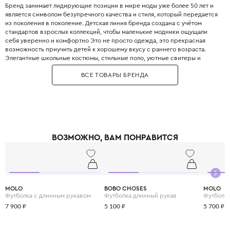
Бренд занимает лидирующие позиции в мире моды уже более 50 лет и
является символом безупречного качества и стиля, который передается
из поколения в поколение. Детская линия бренда создана с учётом
стандартов взрослых коллекций, чтобы маленькие модники ощущали
себя уверенно и комфортно Это не просто одежда, это прекрасная
возможность приучить детей к хорошему вкусу с раннего возраста.
Элегантные школьные костюмы, стильные поло, уютные свитеры и
практичные пуховики. Каждая деталь одежды Boss продумана до
ВСЕ ТОВАРЫ БРЕНДА
мелочей, чтобы обеспечить не только стильный внешний вид, но и
максимальный комфорт.
ВОЗМОЖНО, ВАМ ПОНРАВИТСЯ
MOLO
BOBO CHOSES
MOLO
Футболка с длинным рукавом
Футболка длинный рукав
Футболка
7 900 ₽
5 100 ₽
5 700 ₽