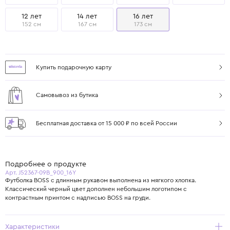
12 лет
14 лет
16 лет
152 см
167 см
173 см
Купить подарочную карту
Самовывоз из бутика
Бесплатная доставка от 15 000 ₽ по всей России
Подробнее о продукте
Арт. J52367-09B_900_16Y
Футболка BOSS с длинным рукавом выполнена из мягкого хлопка.
Классический черный цвет дополнен небольшим логотипом с
контрастным принтом с надписью BOSS на груди.
Характеристики