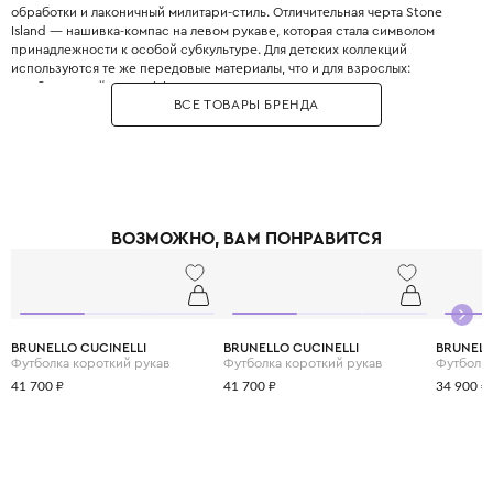
обработки и лаконичный милитари-стиль. Отличительная черта Stone
Island — нашивка-компас на левом рукаве, которая стала символом
принадлежности к особой субкультуре. Для детских коллекций
используются те же передовые материалы, что и для взрослых:
мембраны, нейлон с эффектом металлик, термочувствительные ткани и
ВСЕ ТОВАРЫ БРЕНДА
карбон. Ассортимент включает куртки-бомберы, пуховики, парки,
толстовки, футболки, брюки карго и джинсы. Каждая модель Stone Island
Kids сшита с учётом высокой активности ребёнка: усиленные локти и
колени, множество карманов, регулируемые манжеты. Бренд славится
своими красящими технологиями, такими как «garment dye» — окраска
уже готового изделия, дающая уникальный цвет. Капюшоны многих
моделей имеют жёсткие козырьки, защищающие от дождя и ветра.
ВОЗМОЖНО, ВАМ ПОНРАВИТСЯ
Выбирая Stone Island Kids, вы покупаете своему ребёнку не просто
одежду, а инженерное достижение текстильной индустрии, которое
защитит его в любую погоду и сделает частью модной истории.
BRUNELLO CUCINELLI
BRUNELLO CUCINELLI
BRUNELL
Футболка короткий рукав
Футболка короткий рукав
Футболка
41 700 ₽
41 700 ₽
34 900 ₽