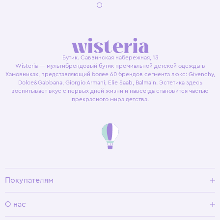
Бутик. Саввинская набережная, 13
Wisteria — мультибрендовый бутик премиальной детской одежды в
Хамовниках, представляющий более 60 брендов сегмента люкс: Givenchy,
Dolce&Gabbana, Giorgio Armani, Elie Saab, Balmain. Эстетика здесь
воспитывает вкус с первых дней жизни и навсегда становится частью
прекрасного мира детства.
Покупателям
Доставка и оплата
О нас
Условия возврата
Гид по размерам