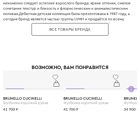
неизменно следует эстетике взрослого бренда: яркие оттенки, смелое
сочетание текстур и близость к флористическим и анималистическим
мотивам.Дебютная детская коллекция была презентована в 1987 году, а
сегодня бренд является частью группы LVMH и продаётся по всему
миру. Одежда Kenzo Kids создана для юных исследователей, которые не
ВСЕ ТОВАРЫ БРЕНДА
боятся выделяться и любят яркую жизнь.Дизайн часто опирается на
фольклорные мотивы и этнические узоры, что придает образам
неповторимую харизму. При создании детской одежды Kenzo
используются только гипоаллергенные и безопасные ткани
высочайшего качества, что гарантирует здоровье кожи малыша. В
коллекциях можно найти как серьёзные наряды для торжественных
случаев, так и яркие футболки и худи для повседневных приключений.
ВОЗМОЖНО, ВАМ ПОНРАВИТСЯ
Kenzo Kids поддерживает концепцию «граждан без границ», объединяя
японские корни и парижское влияние. Сотрудничество с экспертами из
CWF (Children Worldwide Fashion) гарантирует безупречный крой и
комфорт, соответствующий всем потребностям растущего организма.
BRUNELLO CUCINELLI
BRUNELLO CUCINELLI
BRUNELL
Футболка короткий рукав
Футболка короткий рукав
Футболка
41 700 ₽
41 700 ₽
34 900 ₽