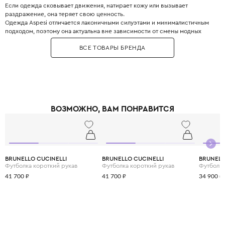
Если одежда сковывает движения, натирает кожу или вызывает
раздражение, она теряет свою ценность.
Одежда Aspesi отличается лаконичными силуэтами и минималистичным
подходом, поэтому она актуальна вне зависимости от смены модных
трендов.
ВСЕ ТОВАРЫ БРЕНДА
Идеальная сочетаемость – все изделия гармонируют друг с другом и с
одеждой других марок. Минимальное количество предметов позволяет
создавать стильные образы.
Aspesi – для тех, кто ценит качество, удобство и вневременную эстетику.
ВОЗМОЖНО, ВАМ ПОНРАВИТСЯ
BRUNELLO CUCINELLI
BRUNELLO CUCINELLI
BRUNELL
Футболка короткий рукав
Футболка короткий рукав
Футболка
41 700 ₽
41 700 ₽
34 900 ₽