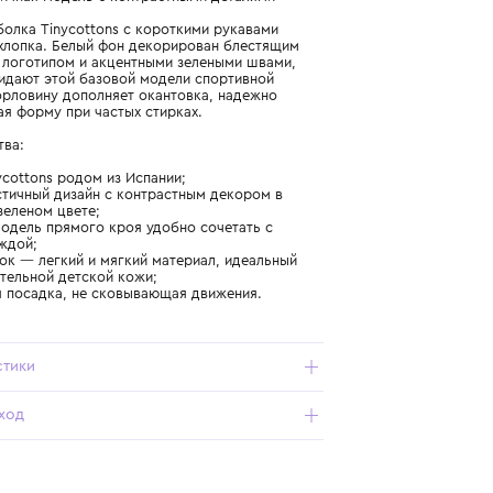
Подробнее о продукте
Арт. AW25-262-104_001_4Y
Минималистичная модель с контрастными деталями
Мягкая футболка Tinycottons с короткими рукавами
создана из хлопка. Белый фон декорирован блестящим
фирменным логотипом и акцентными зелеными швами,
которые придают этой базовой модели спортивной
эстетики. Горловину дополняет окантовка, надежно
сохраняющая форму при частых стирках.
Преимущества:
- бренд Tinycottons родом из Испании;
- минималистичный дизайн с контрастным декором в
изумрудно-зеленом цвете;
- базовую модель прямого кроя удобно сочетать с
другой одеждой;
- 100% хлопок — легкий и мягкий материал, идеальный
для чувствительной детской кожи;
- свободная посадка, не сковывающая движения.