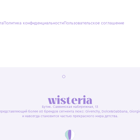
О нас
Партнерам
Кон
О Wisteria
+7 (495) 818-61-86
+7 (49
Программа лояльности
sales@wisteriakids.ru
+7 (91
(TG/M
Бутик
Саввин
Ежедн
22:00
я оферта
Политика конфиденциальности
Пользовательское согл