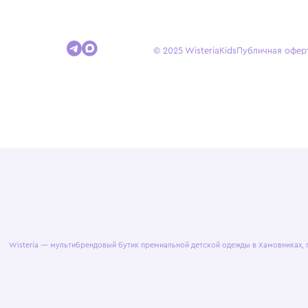
Покупателям
Доставка и оплата
Условия возврата
Гид по размерам
© 2025 WisteriaKids
Публична