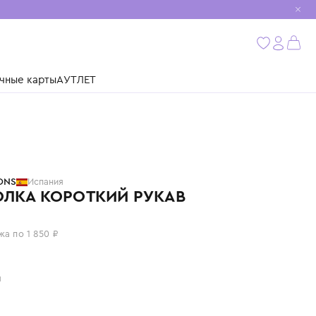
мобиль
бнее
ушки
Подарочные карты
АУТЛЕТ
TINYCOTTONS
Испания
ФУТБОЛКА КОРОТКИЙ РУКАВ
7 400 ₽
или 4 платежа по 1 850 ₽
Цвет: белый