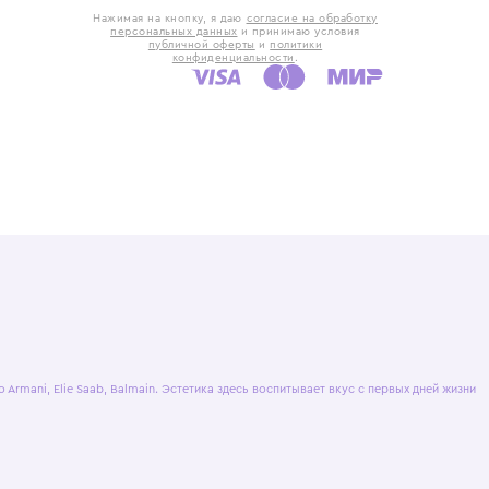
такты
Оставьте отзыв
5) 818-61-86
6) 168-16-61
AX)
 в Москве
ская наб., 13
евно с 10:00 до
ОТПРАВИТЬ
Нажимая на кнопку, я даю
согласие на обр
персональных данных
и принимаю усло
публичной оферты
и
политики
конфиденциальности
.
ашение