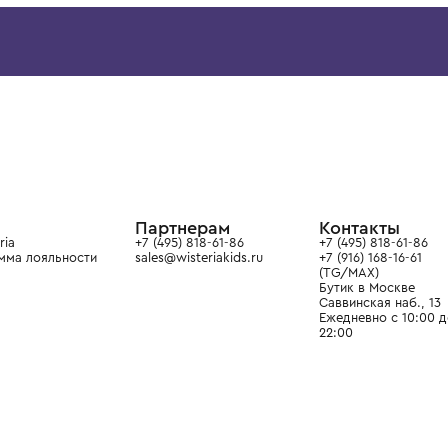
BRUNELLO CUCINELLI
BRUNELLO CUCINELL
Футболка короткий рукав
Футболка короткий рук
34 900 ₽
34 900 ₽
ой детской одежды в
в сегмента люкс: Givenchy,
ain. Эстетика здесь воспитывает
тся частью прекрасного мира