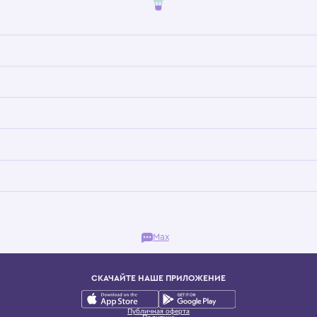
Бутик. Саввинская набережная, 13
ках, представляющий более 60 брендов сегмента люкс: Givenchy, Dolce&Gab
и навсегда становится частью прекрасного мира детс