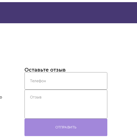
I
BRUNELLO CUCINELLI
STONE ISLAN
ав
Футболка короткий рукав
Футболка
31 700 ₽
14 900 ₽
Скачайте наше
приложение