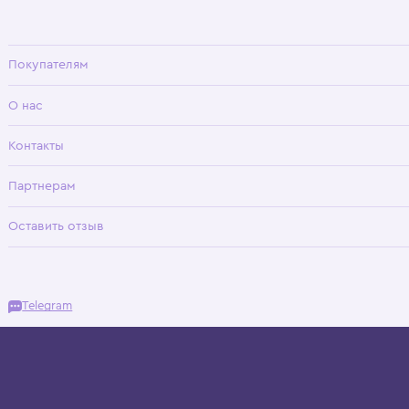
Wisteria — мультибрендовый бутик премиальной детской одежды в Хамовни
Покупателям