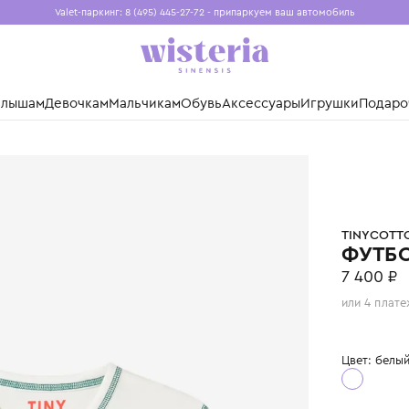
Valet-паркинг: 8 (495) 445-27-72 - припаркуем ваш авто
Бесплатная доставка при заказе от 15 000 ₽
Установите приложение, чтобы покупки были еще удо
нды
Малышам
Девочкам
Мальчикам
Обувь
Аксессуары
Игр
ONS