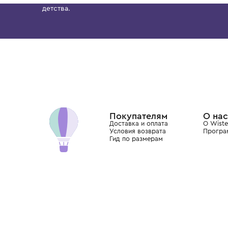
BRUNELLO CUCINELLI
BRUNELLO CUCINELLI
Футболка короткий рукав
Футболка короткий рукав
41 700 ₽
41 700 ₽
Бутик. Саввинская набережная, 13
Wisteria — мультибрендовый бутик премиальн
Хамовниках, представляющий более 60 брендо
Dolce&Gabbana, Giorgio Armani, Elie Saab, Balm
вкус с первых дней жизни и навсегда станови
детства.