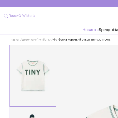
Поиск
О Wisteria
Новинки
Бре
Главная
/
Девочкам
/
Футболки
/
Футболка короткий рукав TINYCOTT