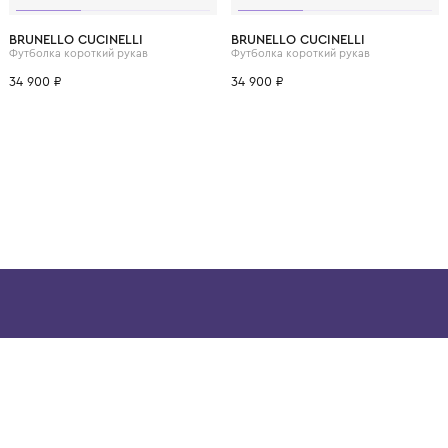
ВОЗМОЖНО, ВАМ ПОНРАВ
12 лет
12+ лет
6 лет
8 лет
10 лет
12 лет
12+ лет
6 лет
8 лет
BRUNELLO CUCINELLI
BRUNELLO CUCINELL
Футболка короткий рукав
Футболка короткий рук
34 900 ₽
34 900 ₽
ой детской одежды в
в сегмента люкс: Givenchy,