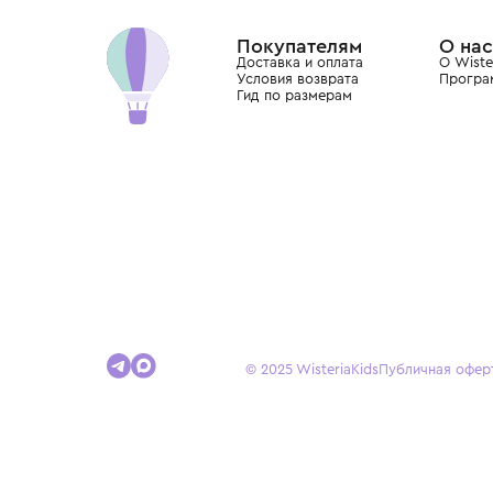
Dolce&Gabbana, Giorgio Armani, Elie Saab, Balm
вкус с первых дней жизни и навсегда станови
детства.
Покупателям
Доставка и оплата
Условия возврата
Гид по размерам