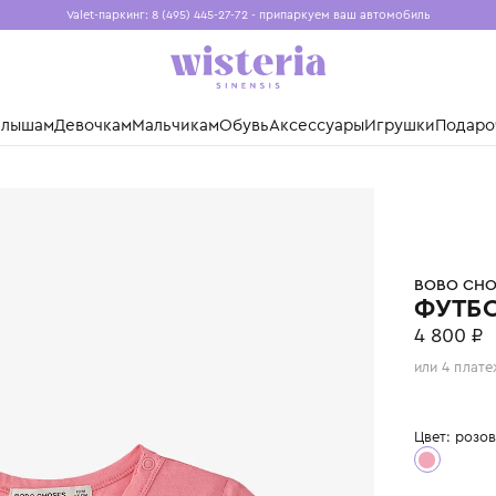
Valet-паркинг: 8 (495) 445-27-72 - припаркуем ваш авто
Бесплатная доставка при заказе от 15 000 ₽
Установите приложение, чтобы покупки были еще удо
нды
Малышам
Девочкам
Мальчикам
Обувь
Аксессуары
Игр
HOSES