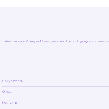
© 2025 WisteriaKids
Публична