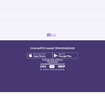
Бутик. Саввинская набережная, 13
ках, представляющий более 60 брендов сегмента люкс: Givenchy, Dolce&Gab
и навсегда становится частью прекрасного мира детс