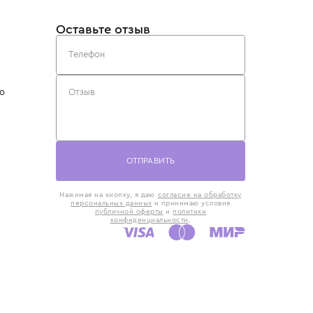
такты
Оставьте отзыв
5) 818-61-86
6) 168-16-61
AX)
 в Москве
ская наб., 13
евно с 10:00 до