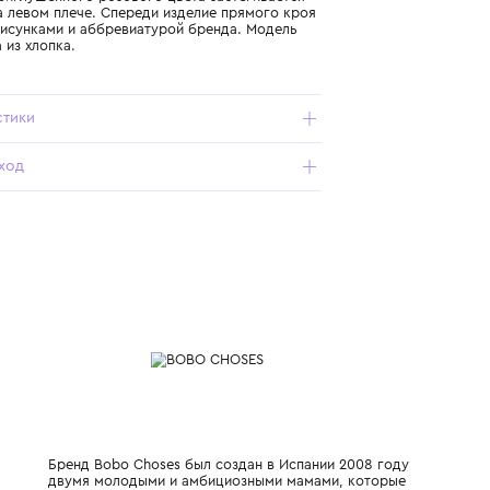
Подробнее о продукте
Арт. B126AB010-661_051_1+Y
Футболка приглушённого розового цвета застёгивается
кнопками на левом плече. Спереди изделие прямого кроя
украшено рисунками и аббревиатурой бренда. Модель
изготовлена из хлопка.
Характеристики
Состав и уход