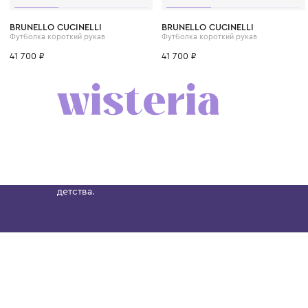
6 лет
8 лет
10 лет
12 лет
12+ лет
6 лет
8 лет
10 лет
BRUNELLO CUCINELLI
BRUNELLO CUCINELLI
Футболка короткий рукав
Футболка короткий рукав
41 700 ₽
41 700 ₽
Бутик. Саввинская набережная, 13
Wisteria — мультибрендовый бутик премиальн
Хамовниках, представляющий более 60 брендо