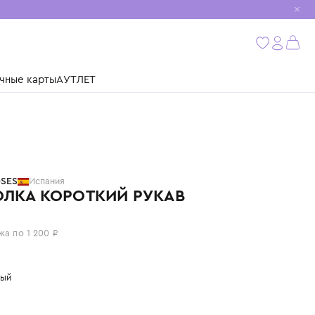
мобиль
бнее
ушки
Подарочные карты
АУТЛЕТ
BOBO CHOSES
Испания
ФУТБОЛКА КОРОТКИЙ РУКАВ
4 800 ₽
или 4 платежа по 1 200 ₽
Цвет: розовый