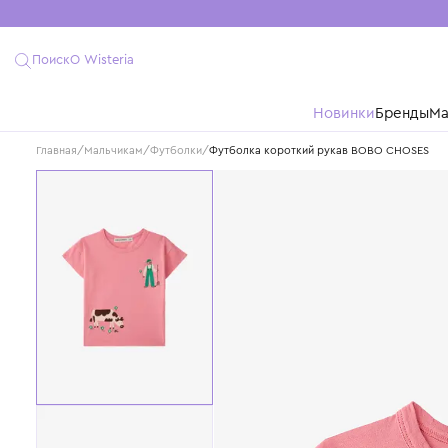
Поиск
О Wisteria
Новинки
Бре
Главная
/
Мальчикам
/
Футболки
/
Футболка короткий рукав BOBO C