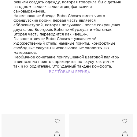
Бренд Bobo Choses был создан в Испании 
двумя молодыми и амбициозными мамами,
решили создать одежду, которая говорила
на одном языке - языке игры, фантазии и
самовыражения..
Наименование бренда Bobo Choses имеет 
французские корни: первая часть является
аббревиатурой, которая получилась посл
двух слов: Bourgeois Boheme «буржуа» и 
Вторая часть переводится как «вещи».
Главное отличие Bobo Choses - узнаваемы
художественный стиль: наивные принты, 
свободные силуэты и использование экол
материалов.
Необычное сочетание приглушенной цвето
и винтажных принтов приходится по вкусу 
так и их родителям. Это удачный тандем к
современных технологий и экологичности.
ВСЕ ТОВАРЫ БРЕНДА