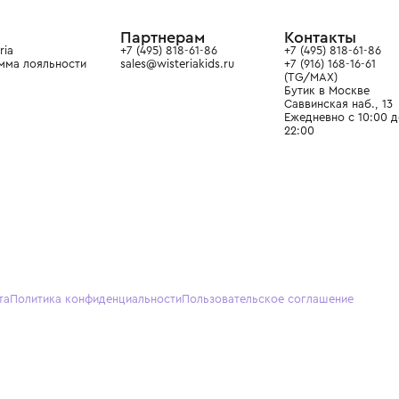
ain. Эстетика здесь воспитывает
тся частью прекрасного мира
О нас
Партнерам
Кон
О Wisteria
+7 (495) 818-61-86
+7 (49
Программа лояльности
sales@wisteriakids.ru
+7 (91
(TG/M
Бутик
Саввин
Ежедн
22:00