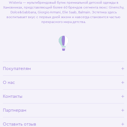
Wisteria — мультибрендовый бутик премиальной детской одежды в
Хамовниках, представляющий более 60 брендов сегмента люкс: Givenchy,
Dolce&Gabbana, Giorgio Armani, Elie Saab, Balmain. Эстетика здесь
воспитывает вкус с первых дней жизни и навсегда становится частью
прекрасного мира детства.
Покупателям
Доставка и оплата
О нас
Условия возврата
Гид по размерам
О Wisteria
Контакты
Программа лояльности
Партнерам
Оставить отзыв