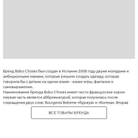
Бренд Bobo Choses был создан в Испании 2008 году двумя молодыми и
амбициозными мамами, которые решили создать одежду, которая
говорила бы с детьми на одном языке - языке игры, фантазии и
самовыражения..
Наименование бренда Bobo Choses имеет чисто французские корни:
первая часть является аббревиатурой, которая получилась после
сокращения двух слов: Bourgeois Boheme «буржуа» и «богема». Вторая
часть переводится как «вещи».
ВСЕ ТОВАРЫ БРЕНДА
Главное отличие Bobo Choses - узнаваемый художественный стиль:
наивные принты, комфортные свободные силуэты и использование
экологичных материалов.
Необычное сочетание приглушенной цветовой палитры и винтажных
принтов приходится по вкусу как детям, так и их родителям. Это удачный