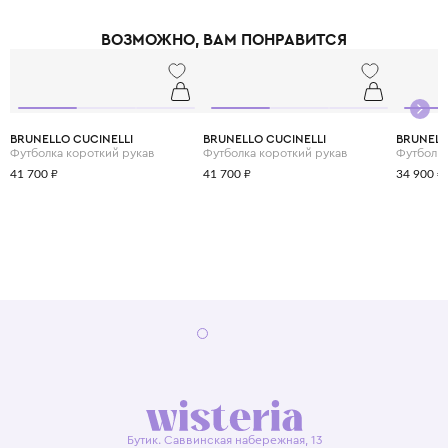
тандем комфорта, современных технологий и экологичности.
ВОЗМОЖНО, ВАМ ПОНРАВИТСЯ
BRUNELLO CUCINELLI
BRUNELLO CUCINELLI
BRUNELL
Футболка короткий рукав
Футболка короткий рукав
Футболка
41 700 ₽
41 700 ₽
34 900 ₽
Бутик. Саввинская набережная, 13