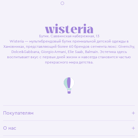
Бутик. Саввинская набережная, 13
Wisteria — мультибрендовый бутик премиальной детской одежды в
Хамовниках, представляющий более 60 брендов сегмента люкс: Givenchy,
Dolce&Gabbana, Giorgio Armani, Elie Saab, Balmain. Эстетика здесь
воспитывает вкус с первых дней жизни и навсегда становится частью
прекрасного мира детства.
Покупателям
Доставка и оплата
О нас
Условия возврата
Гид по размерам