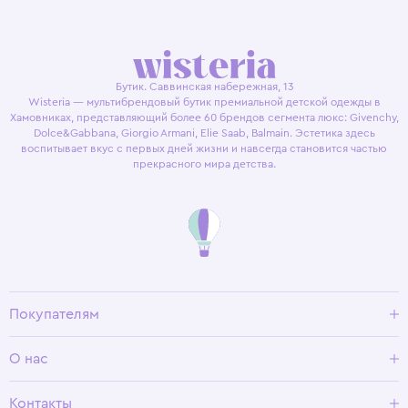
Бутик. Саввинская набережная, 13
Wisteria — мультибрендовый бутик премиальной детской одежды в
Хамовниках, представляющий более 60 брендов сегмента люкс: Givenchy,
Dolce&Gabbana, Giorgio Armani, Elie Saab, Balmain. Эстетика здесь
воспитывает вкус с первых дней жизни и навсегда становится частью
прекрасного мира детства.
Покупателям
Доставка и оплата
О нас
Условия возврата
Гид по размерам
О Wisteria
Контакты
Программа лояльности