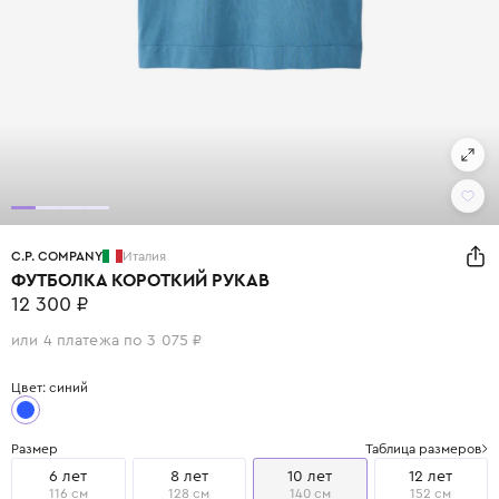
C.P. COMPANY
Италия
ФУТБОЛКА КОРОТКИЙ РУКАВ
12 300 ₽
или 4 платежа по 3 075 ₽
Цвет: синий
Размер
Таблица размеров
6 лет
8 лет
10 лет
12 лет
116 см
128 см
140 см
152 см