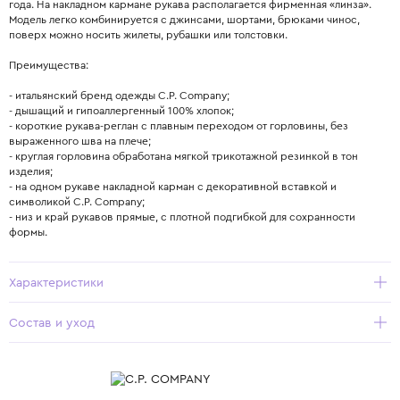
года. На накладном кармане рукава располагается фирменная «линза».
Модель легко комбинируется с джинсами, шортами, брюками чинос,
поверх можно носить жилеты, рубашки или толстовки.
Преимущества:
- итальянский бренд одежды C.P. Company;
- дышащий и гипоаллергенный 100% хлопок;
- короткие рукава-реглан с плавным переходом от горловины, без
выраженного шва на плече;
- круглая горловина обработана мягкой трикотажной резинкой в тон
изделия;
- на одном рукаве накладной карман с декоративной вставкой и
символикой C.P. Company;
- низ и край рукавов прямые, с плотной подгибкой для сохранности
формы.
Характеристики
Состав и уход