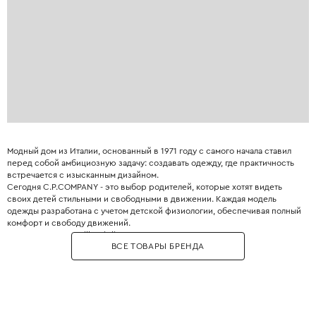
Модный дом из Италии, основанный в 1971 году с самого начала ставил
перед собой амбициозную задачу: создавать одежду, где практичность
встречается с изысканным дизайном.
Сегодня C.P.COMPANY - это выбор родителей, которые хотят видеть
своих детей стильными и свободными в движении. Каждая модель
одежды разработана с учетом детской физиологии, обеспечивая полный
комфорт и свободу движений.
Культовая куртка Mille Miglia со знаменитым капюшоном с двумя линзами
ВСЕ ТОВАРЫ БРЕНДА
(изначально для гонщиков, теперь - стильный и функциональный
аксессуар). Изделия бренда приятно носить, они служат годами и не
теряют вида.
Уникальная технология окрашивания бренда Tinto in Capo - это
фирменный метод, который позволяет добиваться ярких, насыщенных
цветов с уникальным переливом. Каждое изделие приобретает свой