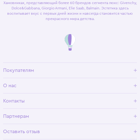
Хамовниках, представляющий более 60 брендов сегмента люкс: Givenchy,
Dolce&Gabbana, Giorgio Armani, Elie Saab, Balmain. Эстетика здесь
воспитывает вкус с первых дней жизни и навсегда становится частью
прекрасного мира детства.
Покупателям
Доставка и оплата
О нас
Условия возврата
Гид по размерам
О Wisteria
Контакты
Программа лояльности
Партнерам
Оставить отзыв