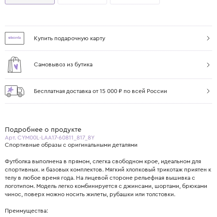
Купить подарочную карту
Самовывоз из бутика
Бесплатная доставка от 15 000 ₽ по всей России
Подробнее о продукте
Арт. CYM00L-LAA17-60811_817_8Y
Спортивные образы с оригинальными деталями
Футболка выполнена в прямом, слегка свободном крое, идеальном для
спортивных. и базовых комплектов. Мягкий хлопковый трикотаж приятен к
телу в любое время года. На лицевой стороне рельефная вышивка с
логотипом. Модель легко комбинируется с джинсами, шортами, брюками
чинос, поверх можно носить жилеты, рубашки или толстовки.
Преимущества: