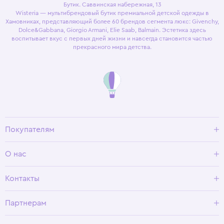
Бутик. Саввинская набережная, 13
Wisteria — мультибрендовый бутик премиальной детской одежды в
Хамовниках, представляющий более 60 брендов сегмента люкс: Givenchy,
Dolce&Gabbana, Giorgio Armani, Elie Saab, Balmain. Эстетика здесь
воспитывает вкус с первых дней жизни и навсегда становится частью
прекрасного мира детства.
Покупателям
Доставка и оплата
О нас
Условия возврата
Гид по размерам
О Wisteria
Контакты
Программа лояльности
Партнерам