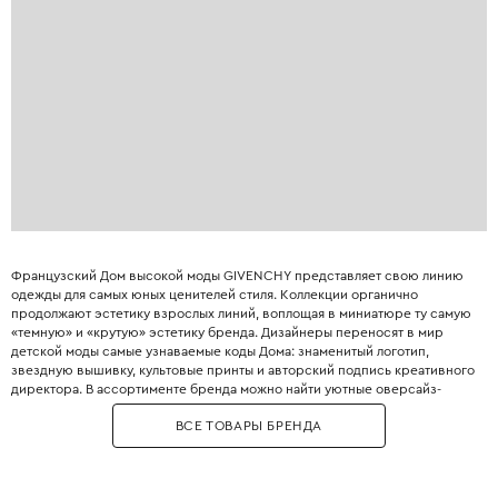
Французский Дом высокой моды GIVENCHY представляет свою линию
одежды для самых юных ценителей стиля. Коллекции органично
продолжают эстетику взрослых линий, воплощая в миниатюре ту самую
«темную» и «крутую» эстетику бренда. Дизайнеры переносят в мир
детской моды самые узнаваемые коды Дома: знаменитый логотип,
звездную вышивку, культовые принты и авторский подпись креативного
директора. В ассортименте бренда можно найти уютные оверсайз-
трикотажные вещи, практичные толстовки с лозунгами и стильные
ВСЕ ТОВАРЫ БРЕНДА
куртки-бомберы. Все изделия GIVENCHY Kids отличает использование
высококачественных материалов и безупречный пошив, характерные
для французского люкса. В коллекциях бренда представлены как
повседневные варианты, так и нарядные платья для девочек и