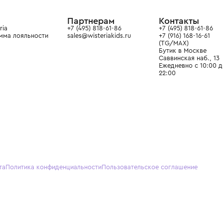
ain. Эстетика здесь воспитывает
тся частью прекрасного мира
О нас
Партнерам
Кон
О Wisteria
+7 (495) 818-61-86
+7 (49
Программа лояльности
sales@wisteriakids.ru
+7 (91
(TG/M
Бутик
Саввин
Ежедн
22:00