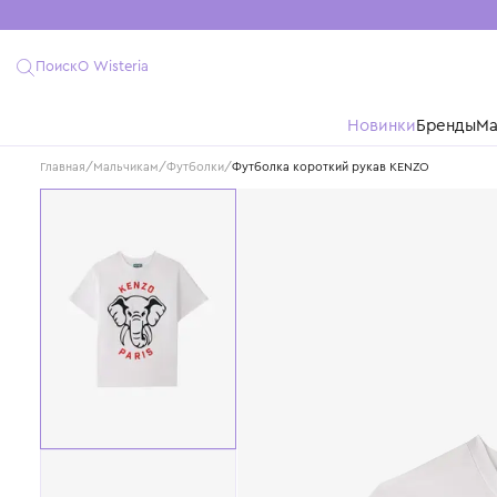
Поиск
О Wisteria
Новинки
Бре
Главная
/
Мальчикам
/
Футболки
/
Футболка короткий рукав KENZO