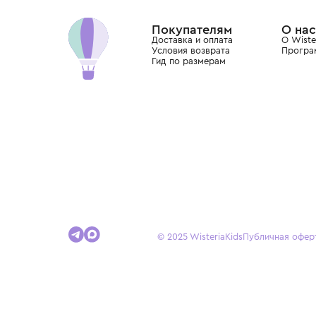
Dolce&Gabbana, Giorgio Armani, Elie Saab, Balm
вкус с первых дней жизни и навсегда станови
детства.
Покупателям
Доставка и оплата
Условия возврата
Гид по размерам