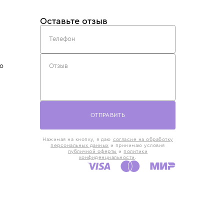
такты
Оставьте отзыв
5) 818-61-86
6) 168-16-61
AX)
 в Москве
ская наб., 13
евно с 10:00 до