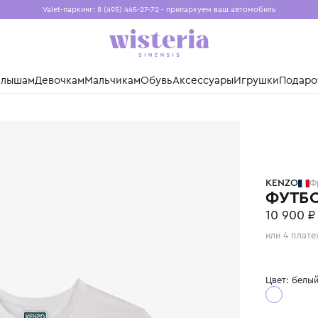
Valet-паркинг: 8 (495) 445-27-72 - припаркуем ваш авто
Бесплатная доставка при заказе от 15 000 ₽
Установите приложение, чтобы покупки были еще удо
нды
Малышам
Девочкам
Мальчикам
Обувь
Аксессуары
Игр