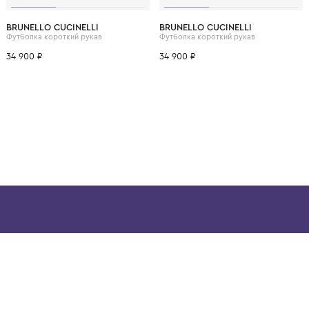
ВОЗМОЖНО, ВАМ ПОНРАВ
12 лет
12+ лет
6 лет
8 лет
10 лет
12 лет
12+ лет
6 лет
8 лет
BRUNELLO CUCINELLI
BRUNELLO CUCINELL
Футболка короткий рукав
Футболка короткий рук
34 900 ₽
34 900 ₽
ой детской одежды в
в сегмента люкс: Givenchy,