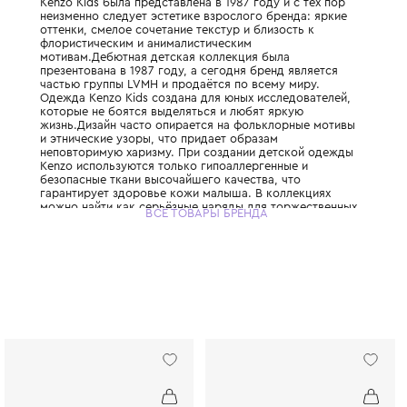
Детская линия легендарного японского д
основанного Кензо Такада, который привн
моды буйство красок и свободу. Первая к
Kenzo Kids была представлена в 1987 году 
неизменно следует эстетике взрослого бр
оттенки, смелое сочетание текстур и близо
флористическим и анималистическим
мотивам.Дебютная детская коллекция был
презентована в 1987 году, а сегодня бренд
частью группы LVMH и продаётся по всему
Одежда Kenzo Kids создана для юных иссл
которые не боятся выделяться и любят яр
жизнь.Дизайн часто опирается на фолькл
и этнические узоры, что придает образам
неповторимую харизму. При создании дет
Kenzo используются только гипоаллергенн
безопасные ткани высочайшего качества, 
гарантирует здоровье кожи малыша. В ко
можно найти как серьёзные наряды для т
ВСЕ ТОВАРЫ БРЕНДА
случаев, так и яркие футболки и худи для
приключений. Kenzo Kids поддерживает к