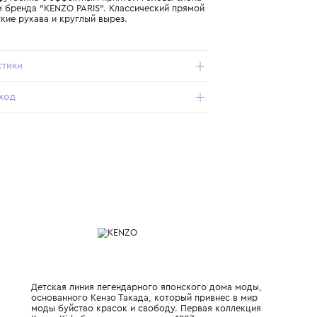
Подробнее о продукте
Арт. K61136-10P_001_12Y
Хлопковая футболка с эффектным принтом головы слона
и логотипом бренда "KENZO PARIS". Классический прямой
крой, короткие рукава и круглый вырез.
Характеристики
Состав и уход