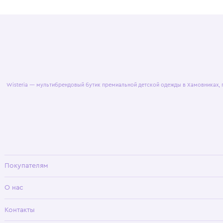
© 2025 WisteriaKids
Публична