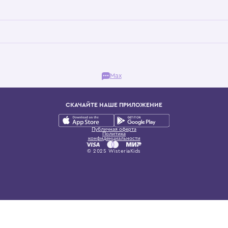
Бутик. Саввинская набережная, 13
ках, представляющий более 60 брендов сегмента люкс: Givenchy, Dolce&Gab
и навсегда становится частью прекрасного мира детс