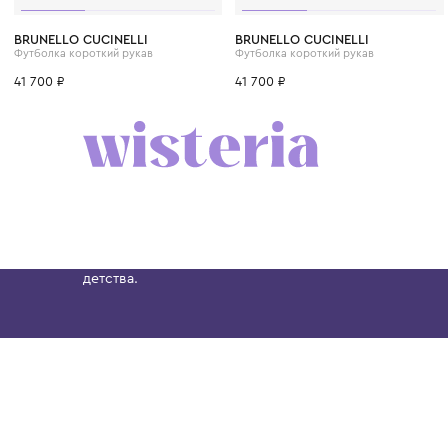
6 лет
8 лет
10 лет
12 лет
12+ лет
6 лет
8 лет
10 лет
BRUNELLO CUCINELLI
BRUNELLO CUCINELLI
Футболка короткий рукав
Футболка короткий рукав
41 700 ₽
41 700 ₽
Бутик. Саввинская набережная, 13
Wisteria — мультибрендовый бутик премиальн
Хамовниках, представляющий более 60 брендо