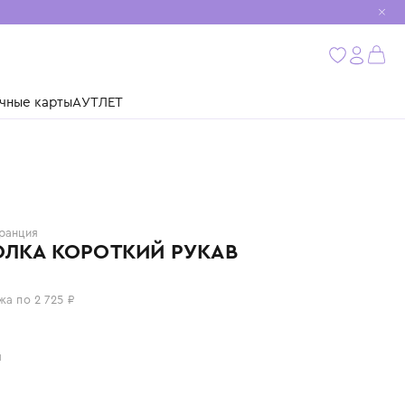
мобиль
бнее
ушки
Подарочные карты
АУТЛЕТ
KENZO
Франция
ФУТБОЛКА КОРОТКИЙ РУКАВ
10 900 ₽
или 4 платежа по 2 725 ₽
Цвет: белый