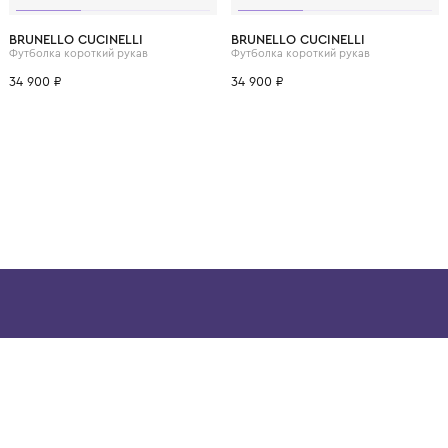
ВОЗМОЖНО, ВАМ ПОНРАВ
12 лет
12+ лет
6 лет
8 лет
10 лет
12 лет
12+ лет
6 лет
8 лет
BRUNELLO CUCINELLI
BRUNELLO CUCINELL
Футболка короткий рукав
Футболка короткий рук
34 900 ₽
34 900 ₽
ой детской одежды в
в сегмента люкс: Givenchy,