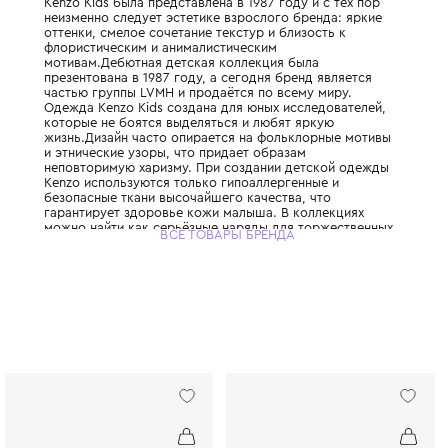
Детская линия легендарного японского д
основанного Кензо Такада, который привн
моды буйство красок и свободу. Первая к
Kenzo Kids была представлена в 1987 году 
неизменно следует эстетике взрослого бр
оттенки, смелое сочетание текстур и близо
флористическим и анималистическим
мотивам.Дебютная детская коллекция был
презентована в 1987 году, а сегодня бренд
частью группы LVMH и продаётся по всему
Одежда Kenzo Kids создана для юных иссл
которые не боятся выделяться и любят яр
жизнь.Дизайн часто опирается на фолькл
и этнические узоры, что придает образам
неповторимую харизму. При создании дет
Kenzo используются только гипоаллергенн
безопасные ткани высочайшего качества, 
гарантирует здоровье кожи малыша. В ко
можно найти как серьёзные наряды для т
ВСЕ ТОВАРЫ БРЕНДА
случаев, так и яркие футболки и худи для
приключений. Kenzo Kids поддерживает к