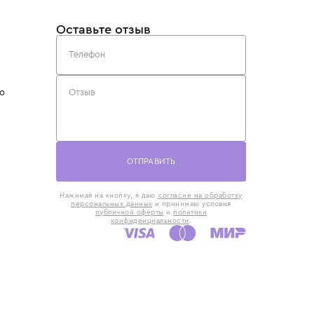
такты
Оставьте отзыв
5) 818-61-86
6) 168-16-61
AX)
 в Москве
ская наб., 13
евно с 10:00 до