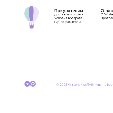
Dolce&Gabbana, Giorgio Armani, Elie Saab, Balm
вкус с первых дней жизни и навсегда станови
детства.
Покупателям
Доставка и оплата
Условия возврата
Гид по размерам