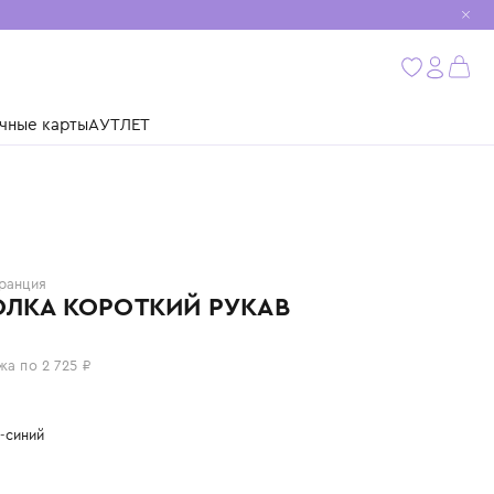
мобиль
бнее
ушки
Подарочные карты
АУТЛЕТ
KENZO
Франция
ФУТБОЛКА КОРОТКИЙ РУКАВ
10 900 ₽
или 4 платежа по 2 725 ₽
Цвет: темно-синий