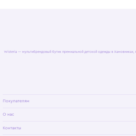
© 2025 WisteriaKids
Публична