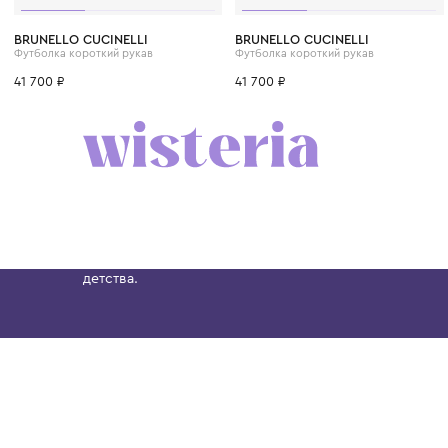
6 лет
8 лет
10 лет
12 лет
12+ лет
6 лет
8 лет
10 лет
BRUNELLO CUCINELLI
BRUNELLO CUCINELLI
Футболка короткий рукав
Футболка короткий рукав
41 700 ₽
41 700 ₽
Бутик. Саввинская набережная, 13
Wisteria — мультибрендовый бутик премиальн
Хамовниках, представляющий более 60 брендо