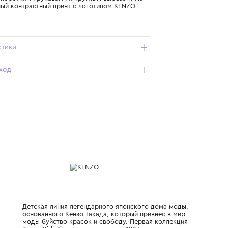
Подробнее о продукте
Арт. K61142-848_504_8Y
Футболка с короткими рукавами и круглым вырезом. На
груди крупный контрастный принт с логотипом KENZO
PARIS.
Характеристики
Состав и уход