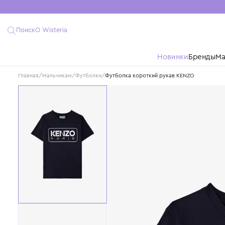
Поиск
О Wisteria
Новинки
Бре
Главная
/
Мальчикам
/
Футболки
/
Футболка короткий рукав KENZO