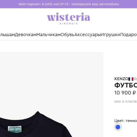
Valet-паркинг: 8 (495) 445-27-72 - припаркуем ваш авто
Бесплатная доставка при заказе от 15 000 ₽
Установите приложение, чтобы покупки были еще удо
нды
Малышам
Девочкам
Мальчикам
Обувь
Аксессуары
Игр