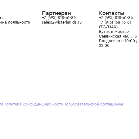
ain. Эстетика здесь воспитывает
тся частью прекрасного мира
О нас
Партнерам
Кон
О Wisteria
+7 (495) 818-61-86
+7 (49
Программа лояльности
sales@wisteriakids.ru
+7 (91
(TG/M
Бутик
Саввин
Ежедн
22:00