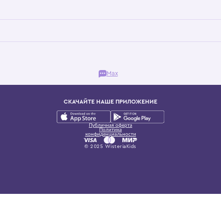
Бутик. Саввинская набережная, 13
ках, представляющий более 60 брендов сегмента люкс: Givenchy, Dolce&Gab
и навсегда становится частью прекрасного мира детс