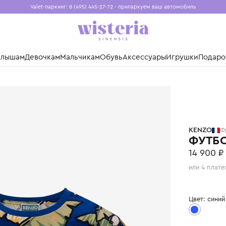
Valet-паркинг: 8 (495) 445-27-72 - припаркуем ваш авто
Бесплатная доставка при заказе от 15 000 ₽
Установите приложение, чтобы покупки были еще удо
нды
Малышам
Девочкам
Мальчикам
Обувь
Аксессуары
Игр