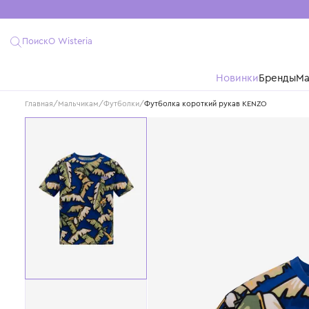
Поиск
О Wisteria
Новинки
Бре
Главная
/
Мальчикам
/
Футболки
/
Футболка короткий рукав KENZO