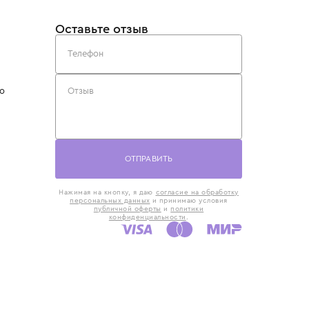
такты
Оставьте отзыв
5) 818-61-86
6) 168-16-61
AX)
 в Москве
ская наб., 13
евно с 10:00 до