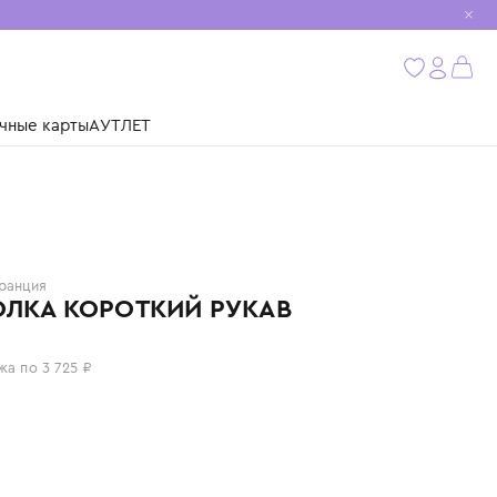
мобиль
бнее
ушки
Подарочные карты
АУТЛЕТ
KENZO
Франция
ФУТБОЛКА КОРОТКИЙ РУКАВ
14 900 ₽
или 4 платежа по 3 725 ₽
Цвет: синий