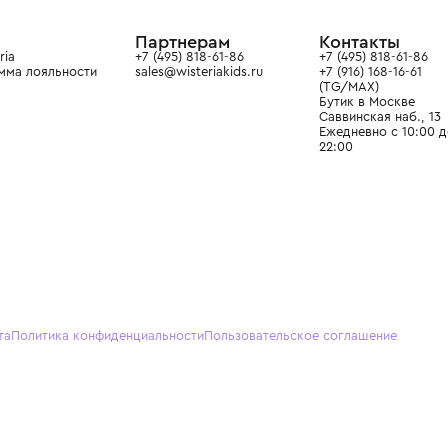
ain. Эстетика здесь воспитывает
тся частью прекрасного мира
О нас
Партнерам
Кон
О Wisteria
+7 (495) 818-61-86
+7 (49
Программа лояльности
sales@wisteriakids.ru
+7 (91
(TG/M
Бутик
Саввин
Ежедн
22:00