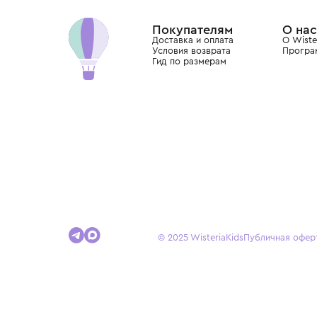
Dolce&Gabbana, Giorgio Armani, Elie Saab, Balm
вкус с первых дней жизни и навсегда станови
детства.
Покупателям
Доставка и оплата
Условия возврата
Гид по размерам