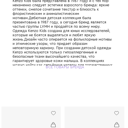
Детская линия легендарного японского д
основанного Кензо Такада, который привн
моды буйство красок и свободу. Первая к
Kenzo Kids была представлена в 1987 году 
неизменно следует эстетике взрослого бр
оттенки, смелое сочетание текстур и близо
флористическим и анималистическим
мотивам.Дебютная детская коллекция был
презентована в 1987 году, а сегодня бренд
частью группы LVMH и продаётся по всему
Одежда Kenzo Kids создана для юных иссл
которые не боятся выделяться и любят яр
жизнь.Дизайн часто опирается на фолькл
и этнические узоры, что придает образам
неповторимую харизму. При создании дет
Kenzo используются только гипоаллергенн
безопасные ткани высочайшего качества, 
гарантирует здоровье кожи малыша. В ко
можно найти как серьёзные наряды для т
ВСЕ ТОВАРЫ БРЕНДА
случаев, так и яркие футболки и худи для
приключений. Kenzo Kids поддерживает к