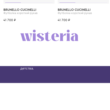
6 лет
8 лет
10 лет
12 лет
12+ лет
6 лет
8 лет
10 лет
BRUNELLO CUCINELLI
BRUNELLO CUCINELLI
Футболка короткий рукав
Футболка короткий рукав
41 700 ₽
41 700 ₽
Бутик. Саввинская набережная, 13
Wisteria — мультибрендовый бутик премиальн
Хамовниках, представляющий более 60 брендо