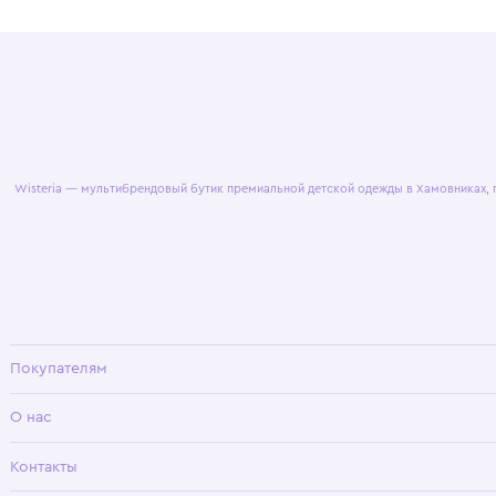
© 2025 WisteriaKids
Публична