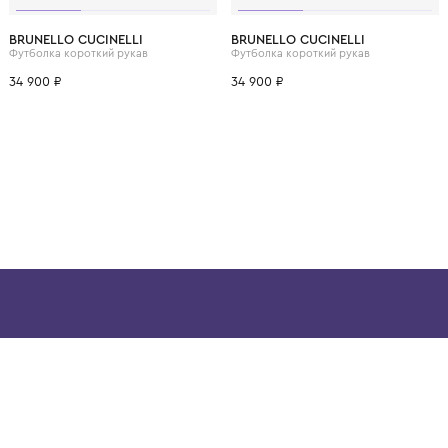
ВОЗМОЖНО, ВАМ ПОНРАВ
12 лет
12+ лет
6 лет
8 лет
10 лет
12 лет
12+ лет
6 лет
8 лет
BRUNELLO CUCINELLI
BRUNELLO CUCINELL
Футболка короткий рукав
Футболка короткий рук
34 900 ₽
34 900 ₽
ой детской одежды в
в сегмента люкс: Givenchy,