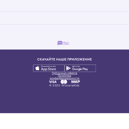
Бутик. Саввинская набережная, 13
ках, представляющий более 60 брендов сегмента люкс: Givenchy, Dolce&Gab
и навсегда становится частью прекрасного мира детс