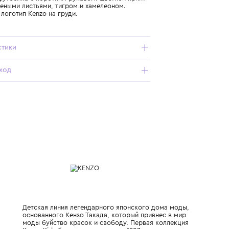
Подробнее о продукте
Арт. K61196-829_292_10Y
Хлопковая футболка с коротким рукавом. Цветной принт
с желто-зелеными листьями, тигром и хамелеоном.
Небольшой логотип Kenzo на груди.
Характеристики
Состав и уход