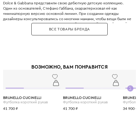
Dolce & Gabbana представили свою дебютную детскую коллекцию.
Один из основателей, Стефано Габбана, охарактеризовал её как
«миниатюрную версию основной линии». При создании одежды
дизайнеры консультировались со многими мамами, чтобы вещи были не
только стильными, но и максимально удобными. Дизайнеры с большой
ВСЕ ТОВАРЫ БРЕНДА
любовью и вниманием перенесли в детский гардероб все коды
взрослой моды: яркие цветочные принты, благородное кружево,
королевские короны, леопардовые узоры и виртуозную филигранную
вышивку, часто выполненную вручную.
Одежда Dolce & Gabbana — это не просто способ выглядеть красиво.
Это возможность подчеркнуть яркую индивидуальность вашего
ребёнка, с ранних лет привить ему уверенность в себе и хороший вкус,
ВОЗМОЖНО, ВАМ ПОНРАВИТСЯ
а главное - сделать его детство по-настоящему незабываемым и
стильным.
BRUNELLO CUCINELLI
BRUNELLO CUCINELLI
BRUNELL
Футболка короткий рукав
Футболка короткий рукав
Футболка
41 700 ₽
41 700 ₽
34 900 ₽