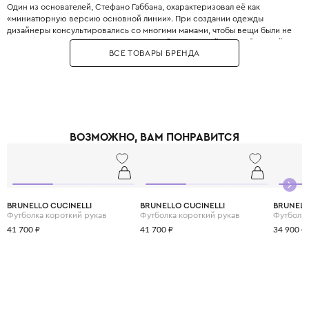
Один из основателей, Стефано Габбана, охарактеризовал её как
«миниатюрную версию основной линии». При создании одежды
дизайнеры консультировались со многими мамами, чтобы вещи были не
только стильными, но и максимально удобными. Дизайнеры с большой
ВСЕ ТОВАРЫ БРЕНДА
любовью и вниманием перенесли в детский гардероб все коды
взрослой моды: яркие цветочные принты, благородное кружево,
королевские короны, леопардовые узоры и виртуозную филигранную
вышивку, часто выполненную вручную.
Одежда Dolce & Gabbana — это не просто способ выглядеть красиво.
Это возможность подчеркнуть яркую индивидуальность вашего
ребёнка, с ранних лет привить ему уверенность в себе и хороший вкус,
ВОЗМОЖНО, ВАМ ПОНРАВИТСЯ
а главное - сделать его детство по-настоящему незабываемым и
стильным.
BRUNELLO CUCINELLI
BRUNELLO CUCINELLI
BRUNELL
Футболка короткий рукав
Футболка короткий рукав
Футболка
41 700 ₽
41 700 ₽
34 900 ₽