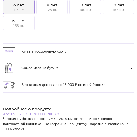
6 лет
8 лет
10 лет
12 лет
116 см
128 см
140 см
152 см
12+ лет
158 см
Купить подарочную карту
Самовывоз из бутика
Бесплатная доставка от 15 000 ₽ по всей России
Подробнее о продукте
Арт. L4JTJR-G7PTJ-N0000_900_6Y
Чёрная футболка с короткими рукавами реглан декорирована
контрастной нашивкой-монограммой по центру. Изделие выполнено из
100% хлопка.