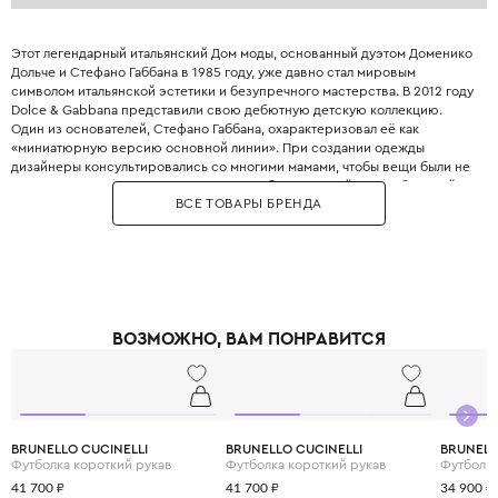
Этот легендарный итальянский Дом моды, основанный дуэтом Доменико
Дольче и Стефано Габбана в 1985 году, уже давно стал мировым
символом итальянской эстетики и безупречного мастерства. В 2012 году
Dolce & Gabbana представили свою дебютную детскую коллекцию.
Один из основателей, Стефано Габбана, охарактеризовал её как
«миниатюрную версию основной линии». При создании одежды
дизайнеры консультировались со многими мамами, чтобы вещи были не
только стильными, но и максимально удобными. Дизайнеры с большой
ВСЕ ТОВАРЫ БРЕНДА
любовью и вниманием перенесли в детский гардероб все коды
взрослой моды: яркие цветочные принты, благородное кружево,
королевские короны, леопардовые узоры и виртуозную филигранную
вышивку, часто выполненную вручную.
Одежда Dolce & Gabbana — это не просто способ выглядеть красиво.
Это возможность подчеркнуть яркую индивидуальность вашего
ребёнка, с ранних лет привить ему уверенность в себе и хороший вкус,
ВОЗМОЖНО, ВАМ ПОНРАВИТСЯ
а главное - сделать его детство по-настоящему незабываемым и
стильным.
BRUNELLO CUCINELLI
BRUNELLO CUCINELLI
BRUNELL
Футболка короткий рукав
Футболка короткий рукав
Футболка
41 700 ₽
41 700 ₽
34 900 ₽