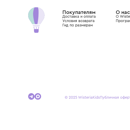
Dolce&Gabbana, Giorgio Armani, Elie Saab, Balm
вкус с первых дней жизни и навсегда станови
детства.
Покупателям
Доставка и оплата
Условия возврата
Гид по размерам