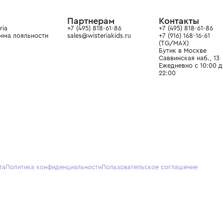
ain. Эстетика здесь воспитывает
тся частью прекрасного мира
О нас
Партнерам
Кон
О Wisteria
+7 (495) 818-61-86
+7 (49
Программа лояльности
sales@wisteriakids.ru
+7 (91
(TG/M
Бутик
Саввин
Ежедн
22:00