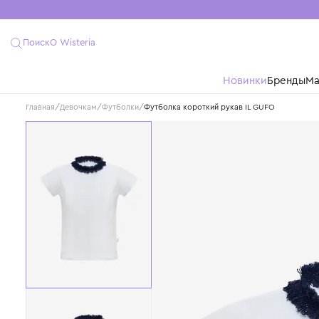
Поиск
О Wisteria
Новинки
Бре
Главная
/
Девочкам
/
Футболки
/
Футболка короткий рукав IL GUFO