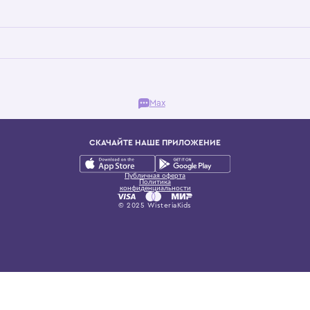
Бутик. Саввинская набережная, 13
ках, представляющий более 60 брендов сегмента люкс: Givenchy, Dolce&Gab
и навсегда становится частью прекрасного мира детс