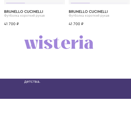
6 лет
8 лет
10 лет
12 лет
12+ лет
6 лет
8 лет
10 лет
BRUNELLO CUCINELLI
BRUNELLO CUCINELLI
Футболка короткий рукав
Футболка короткий рукав
41 700 ₽
41 700 ₽
Бутик. Саввинская набережная, 13
Wisteria — мультибрендовый бутик премиальн
Хамовниках, представляющий более 60 брендо