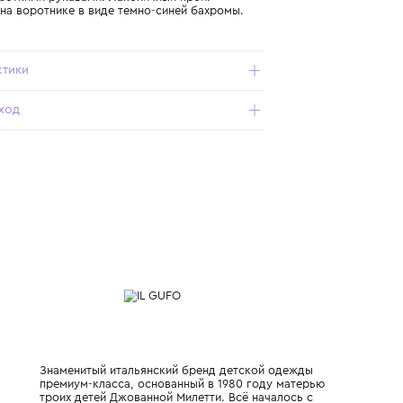
Подробнее о продукте
Арт. P25TS240MF032-014_292_12Y
Блузка с короткими рукавами. Лаконичный крой.
Украшение на воротнике в виде темно-синей бахромы.
Характеристики
Состав и уход