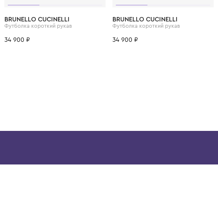
ВОЗМОЖНО, ВАМ ПОНРАВ
12 лет
12+ лет
6 лет
8 лет
10 лет
12 лет
12+ лет
6 лет
8 лет
BRUNELLO CUCINELLI
BRUNELLO CUCINELL
Футболка короткий рукав
Футболка короткий рук
34 900 ₽
34 900 ₽
ой детской одежды в
в сегмента люкс: Givenchy,