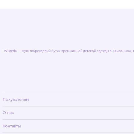
© 2025 WisteriaKids
Публична