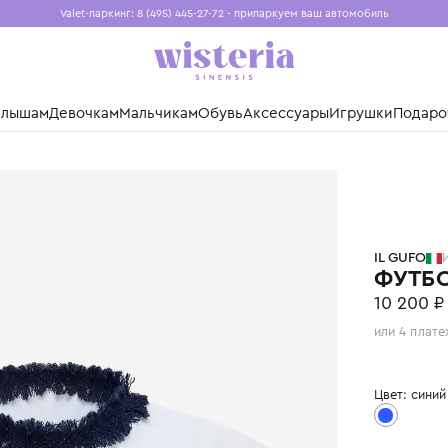
Valet-паркинг: 8 (495) 445-27-72 - припаркуем ваш авто
Бесплатная доставка при заказе от 15 000 ₽
Установите приложение, чтобы покупки были еще удо
нды
Малышам
Девочкам
Мальчикам
Обувь
Аксессуары
Игр