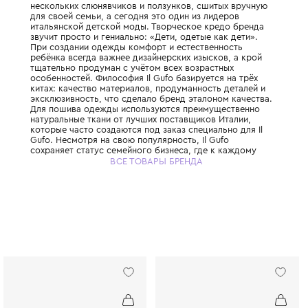
Знаменитый итальянский бренд детской о
премиум-класса, основанный в 1980 году 
троих детей Джованной Милетти. Всё нача
нескольких слюнявчиков и ползунков, сши
для своей семьи, а сегодня это один из л
итальянской детской моды. Творческое к
звучит просто и гениально: «Дети, одетые 
При создании одежды комфорт и естестве
ребёнка всегда важнее дизайнерских изыск
тщательно продуман с учётом всех возрас
особенностей. Философия Il Gufo базирует
китах: качество материалов, продуманност
эксклюзивность, что сделало бренд этало
Для пошива одежды используются преиму
натуральные ткани от лучших поставщиков
которые часто создаются под заказ специа
Gufo. Несмотря на свою популярность, Il G
сохраняет статус семейного бизнеса, где 
отношению относятся с прозрачностью, с
ВСЕ ТОВАРЫ БРЕНДА
честностью. Il Gufo — это выбор родителе
ценят настоящее итальянское качество и х