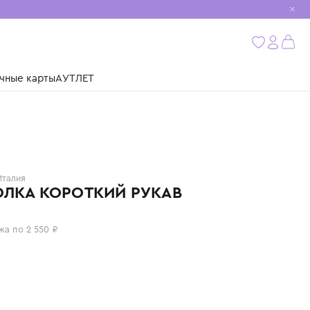
мобиль
бнее
ушки
Подарочные карты
АУТЛЕТ
IL GUFO
Италия
ФУТБОЛКА КОРОТКИЙ РУКАВ
10 200 ₽
или 4 платежа по 2 550 ₽
Цвет: синий