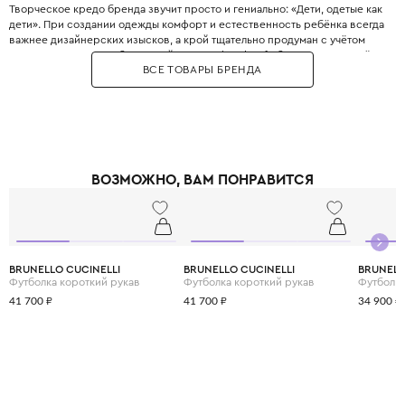
Творческое кредо бренда звучит просто и гениально: «Дети, одетые как
дети». При создании одежды комфорт и естественность ребёнка всегда
важнее дизайнерских изысков, а крой тщательно продуман с учётом
всех возрастных особенностей. Философия Il Gufo базируется на трёх
ВСЕ ТОВАРЫ БРЕНДА
китах: качество материалов, продуманность деталей и эксклюзивность,
что сделало бренд эталоном качества. Для пошива одежды
используются преимущественно натуральные ткани от лучших
поставщиков Италии, которые часто создаются под заказ специально
для Il Gufo. Несмотря на свою популярность, Il Gufo сохраняет статус
семейного бизнеса, где к каждому отношению относятся с
прозрачностью, страстью и честностью. Il Gufo — это выбор родителей,
ВОЗМОЖНО, ВАМ ПОНРАВИТСЯ
которые ценят настоящее итальянское качество и хотят,, чтобы ребёнок
выглядел стильно, оставаясь при этом свободным и активным.
BRUNELLO CUCINELLI
BRUNELLO CUCINELLI
BRUNELL
Футболка короткий рукав
Футболка короткий рукав
Футболка
41 700 ₽
41 700 ₽
34 900 ₽