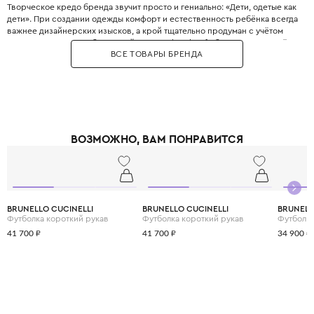
Творческое кредо бренда звучит просто и гениально: «Дети, одетые как
дети». При создании одежды комфорт и естественность ребёнка всегда
важнее дизайнерских изысков, а крой тщательно продуман с учётом
всех возрастных особенностей. Философия Il Gufo базируется на трёх
ВСЕ ТОВАРЫ БРЕНДА
китах: качество материалов, продуманность деталей и эксклюзивность,
что сделало бренд эталоном качества. Для пошива одежды
используются преимущественно натуральные ткани от лучших
поставщиков Италии, которые часто создаются под заказ специально
для Il Gufo. Несмотря на свою популярность, Il Gufo сохраняет статус
семейного бизнеса, где к каждому отношению относятся с
прозрачностью, страстью и честностью. Il Gufo — это выбор родителей,
ВОЗМОЖНО, ВАМ ПОНРАВИТСЯ
которые ценят настоящее итальянское качество и хотят,, чтобы ребёнок
выглядел стильно, оставаясь при этом свободным и активным.
BRUNELLO CUCINELLI
BRUNELLO CUCINELLI
BRUNELL
Футболка короткий рукав
Футболка короткий рукав
Футболка
41 700 ₽
41 700 ₽
34 900 ₽