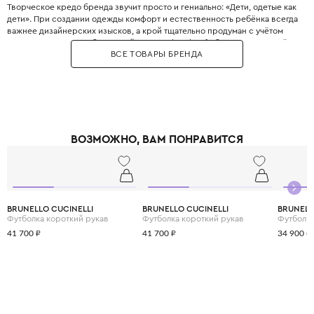
Творческое кредо бренда звучит просто и гениально: «Дети, одетые как
дети». При создании одежды комфорт и естественность ребёнка всегда
важнее дизайнерских изысков, а крой тщательно продуман с учётом
всех возрастных особенностей. Философия Il Gufo базируется на трёх
ВСЕ ТОВАРЫ БРЕНДА
китах: качество материалов, продуманность деталей и эксклюзивность,
что сделало бренд эталоном качества. Для пошива одежды
используются преимущественно натуральные ткани от лучших
поставщиков Италии, которые часто создаются под заказ специально
для Il Gufo. Несмотря на свою популярность, Il Gufo сохраняет статус
семейного бизнеса, где к каждому отношению относятся с
прозрачностью, страстью и честностью. Il Gufo — это выбор родителей,
ВОЗМОЖНО, ВАМ ПОНРАВИТСЯ
которые ценят настоящее итальянское качество и хотят,, чтобы ребёнок
выглядел стильно, оставаясь при этом свободным и активным.
BRUNELLO CUCINELLI
BRUNELLO CUCINELLI
BRUNELL
Футболка короткий рукав
Футболка короткий рукав
Футболка
41 700 ₽
41 700 ₽
34 900 ₽