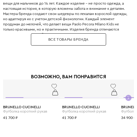
вещи для мальчиков до 14 лет. Каждое изделие – не просто одежда, а
настоящая история, в которую вложены забота и внимание к деталям.
Мастера бренда создают свои шедевры по лекалам взрослой одежды,
но адаптируя их с учетом детской физиологии. Каждый элемент
продуман до мелочей, что делает вещи Paolo Pecora Milano Kids не
только красивыми, но и практичными. Изделия бренда отличаются
высоким качеством и безупречным кроем. Бренд использует только
ВСЕ ТОВАРЫ БРЕНДА
натуральные материалы – мягкий хлопок, нежное бамбуковое волокно,
тёплую шерсть мериноса и эластичный полиэстер, чтобы каждая вещь
дарила уют и комфорт в любое время года. С Paolo Pecora Milano Kids
ваши дети будут не только стильными, но и счастливыми, ведь в каждой
детали чувствуется любовь и забота о них.
ВОЗМОЖНО, ВАМ ПОНРАВИТСЯ
BRUNELLO CUCINELLI
BRUNELLO CUCINELLI
BRUNELL
Футболка короткий рукав
Футболка короткий рукав
Футболка
41 700 ₽
41 700 ₽
34 900 ₽